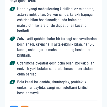
rioya qilish kerak.
Har bir yangi mahsulotning kiritilishi oz miqdorda,
asta-sekinlik bilan, 5-7 kun ichida, kerakli hajmga
oshirish bilan boshlanadi; bunda bolaning
mahsulotni ko’tara olishi diqqat bilan kuzatib
boriladi.
Sabzavotli qo’shimchalar bir turdagi sabzavotlardan
boshlanadi, keyinchalik asta-sekinlik bilan, har 3-5
kunda, ushbu guruh mahsulotlarining boshqalari
kiritiladi.
Qo’shimcha ovqatlar qoshiqcha bilan, ko’rkak bilan
emizish yoki bolalar sut aralashmasini berishdan
oldin beriladi.
Bola kasal bo’lganida, shuningdek, profilaktik
emlashlar paytida, yangi mahsulotlarni kiritish
boshlanmaydi.