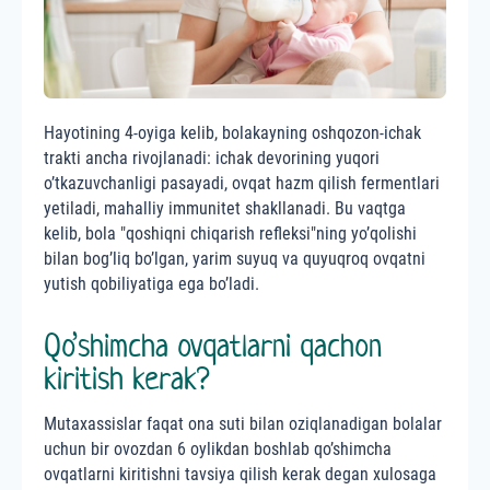
Hayotining 4-oyiga kelib, bolakayning oshqozon-ichak
trakti ancha rivojlanadi: ichak devorining yuqori
o’tkazuvchanligi pasayadi, ovqat hazm qilish fermentlari
yetiladi, mahalliy immunitet shakllanadi. Bu vaqtga
kelib, bola "qoshiqni chiqarish refleksi"ning yo’qolishi
bilan bog’liq bo’lgan, yarim suyuq va quyuqroq ovqatni
yutish qobiliyatiga ega bo’ladi.
Qo’shimcha ovqatlarni qachon
kiritish kerak?
Mutaxassislar faqat ona suti bilan oziqlanadigan bolalar
uchun bir ovozdan 6 oylikdan boshlab qo’shimcha
ovqatlarni kiritishni tavsiya qilish kerak degan xulosaga