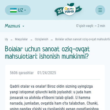
UZ
Mazmuni
O'qish vaqti: ~ 2 min
Uy
Maqolalar
Oziqlanish
Bolalar uchun sanoat oziq-ovqat mahsulotl
Bolalar uchun sanoat oziq-ovqat
mahsulotlari: ishonish mumkinmi?
5606 qarashlar
01/24/2025
Qadrli otalar va onalar! Biroz oldin sizning uyingizga
yangi istiqomat qiluvchi kelib joylashdi: u juda ham
jonsarak va alohida e’tiborni talab qiladi. U hamma
narsada, jumladan, ovqatda ham o’ta talabchan. Chunki,
uning qanday o’sishi va rivojlanishi aynan ovqatlanishga