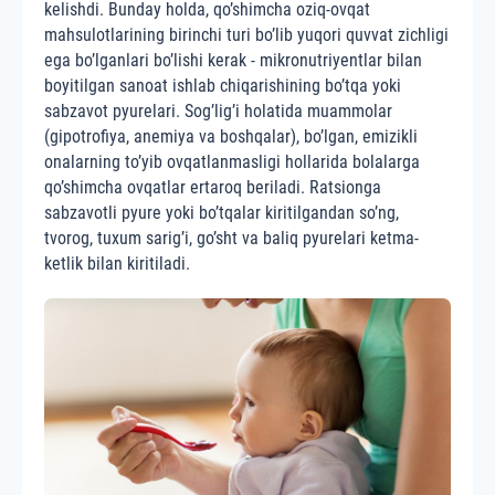
kelishdi. Bunday holda, qo’shimcha oziq-ovqat
mahsulotlarining birinchi turi bo’lib yuqori quvvat zichligi
ega bo’lganlari bo’lishi kerak - mikronutriyentlar bilan
boyitilgan sanoat ishlab chiqarishining bo’tqa yoki
sabzavot pyurelari. Sog’lig’i holatida muammolar
(gipotrofiya, anemiya va boshqalar), bo’lgan, emizikli
onalarning to’yib ovqatlanmasligi hollarida bolalarga
qo’shimcha ovqatlar ertaroq beriladi. Ratsionga
sabzavotli pyure yoki bo’tqalar kiritilgandan so’ng,
tvorog, tuxum sarig’i, go’sht va baliq pyurelari ketma-
ketlik bilan kiritiladi.