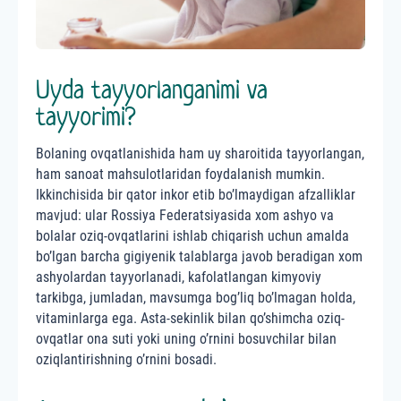
Uyda tayyorlanganimi va
tayyorimi?
Bolaning ovqatlanishida ham uy sharoitida tayyorlangan,
ham sanoat mahsulotlaridan foydalanish mumkin.
Ikkinchisida bir qator inkor etib bo’lmaydigan afzalliklar
mavjud: ular Rossiya Federatsiyasida xom ashyo va
bolalar oziq-ovqatlarini ishlab chiqarish uchun amalda
bo’lgan barcha gigiyenik talablarga javob beradigan xom
ashyolardan tayyorlanadi, kafolatlangan kimyoviy
tarkibga, jumladan, mavsumga bog’liq bo’lmagan holda,
vitaminlarga ega. Asta-sekinlik bilan qo’shimcha oziq-
ovqatlar ona suti yoki uning o’rnini bosuvchilar bilan
oziqlantirishning o’rnini bosadi.