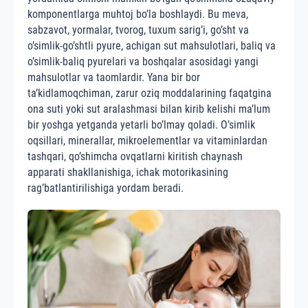
komponentlarga muhtoj bo’la boshlaydi. Bu meva,
sabzavot, yormalar, tvorog, tuxum sarig’i, go’sht va
o’simlik-go’shtli pyure, achigan sut mahsulotlari, baliq va
o’simlik-baliq pyurelari va boshqalar asosidagi yangi
mahsulotlar va taomlardir. Yana bir bor
ta’kidlamoqchiman, zarur oziq moddalarining faqatgina
ona suti yoki sut aralashmasi bilan kirib kelishi ma’lum
bir yoshga yetganda yetarli bo’lmay qoladi. O’simlik
oqsillari, minerallar, mikroelementlar va vitaminlardan
tashqari, qo’shimcha ovqatlarni kiritish chaynash
apparati shakllanishiga, ichak motorikasining
rag’batlantirilishiga yordam beradi.