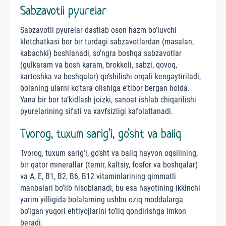
Sabzavotli pyurelar
Sabzavotli pyurelar dastlab oson hazm bo’luvchi
kletchatkasi bor bir turdagi sabzavotlardan (masalan,
kabachki) boshlanadi, so’ngra boshqa sabzavotlar
(gulkaram va bosh karam, brokkoli, sabzi, qovoq,
kartoshka va boshqalar) qo’shilishi orqali kengaytiriladi,
bolaning ularni ko’tara olishiga e’tibor bergan holda.
Yana bir bor ta’kidlash joizki, sanoat ishlab chiqarilishi
pyurelarining sifati va xavfsizligi kafolatlanadi.
Tvorog, tuxum sarig’i, go’sht va baliq
Tvorog, tuxum sarig’i, go’sht va baliq hayvon oqsilining,
bir qator minerallar (temir, kaltsiy, fosfor va boshqalar)
va A, E, B1, B2, B6, B12 vitaminlarining qimmatli
manbalari bo’lib hisoblanadi, bu esa hayotining ikkinchi
yarim yilligida bolalarning ushbu oziq moddalarga
bo’lgan yuqori ehtiyojlarini to’liq qondirishga imkon
beradi.