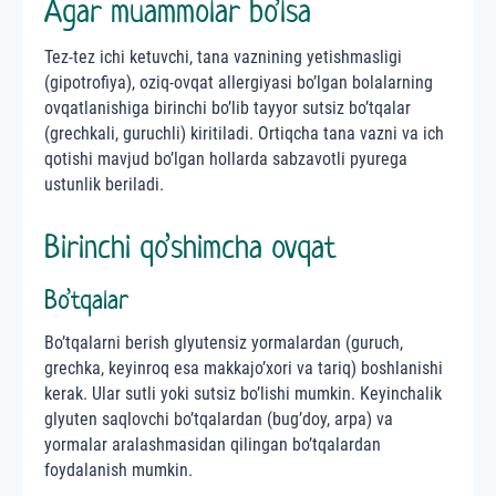
Agar muammolar bo’lsa
Tez-tez ichi ketuvchi, tana vaznining yetishmasligi
(gipotrofiya), oziq-ovqat allergiyasi bo’lgan bolalarning
ovqatlanishiga birinchi bo’lib tayyor sutsiz bo’tqalar
(grechkali, guruchli) kiritiladi. Ortiqcha tana vazni va ich
qotishi mavjud bo’lgan hollarda sabzavotli pyurega
ustunlik beriladi.
Birinchi qo’shimcha ovqat
Bo’tqalar
Bo’tqalarni berish glyutensiz yormalardan (guruch,
grechka, keyinroq esa makkajo’xori va tariq) boshlanishi
kerak. Ular sutli yoki sutsiz bo’lishi mumkin. Keyinchalik
glyuten saqlovchi bo’tqalardan (bug’doy, arpa) va
yormalar aralashmasidan qilingan bo’tqalardan
foydalanish mumkin.