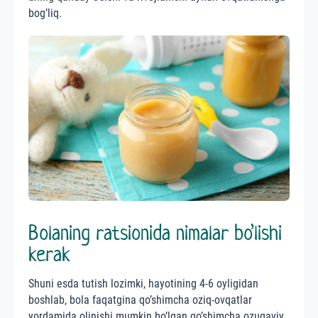
bog’liq.
Bolaning ratsionida nimalar bo’lishi
kerak
Shuni esda tutish lozimki, hayotining 4-6 oyligidan
boshlab, bola faqatgina qo’shimcha oziq-ovqatlar
yordamida olinishi mumkin bo’lgan qo’shimcha ozuqaviy