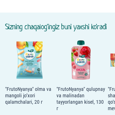
Sizning chaqalog'ingiz buni yaxshi ko'radi
"FrutoNyanya" olma va
"FrutoNyanya" qulupnay
"Fr
mangoli jo’xori
va malinadan
sha
qalamchalari, 20 г
tayyorlangan kisel, 130
qo’
г
mev