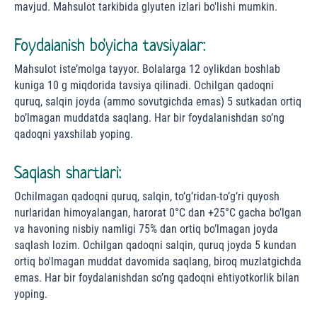
mavjud. Mahsulot tarkibida glyuten izlari bo'lishi mumkin.
Foydalanish bo'yicha tavsiyalar:
Mahsulot iste’molga tayyor. Bolalarga 12 oylikdan boshlab
kuniga 10 g miqdorida tavsiya qilinadi. Ochilgan qadoqni
quruq, salqin joyda (ammo sovutgichda emas) 5 sutkadan ortiq
bo’lmagan muddatda saqlang. Har bir foydalanishdan so’ng
qadoqni yaxshilab yoping.
Saqlash shartlari:
Ochilmagan qadoqni quruq, salqin, to’g’ridan-to’g’ri quyosh
nurlaridan himoyalangan, harorat 0°С dan +25°С gacha bo’lgan
va havoning nisbiy namligi 75% dan ortiq bo’lmagan joyda
saqlash lozim. Ochilgan qadoqni salqin, quruq joyda 5 kundan
ortiq bo'lmagan muddat davomida saqlang, biroq muzlatgichda
emas. Har bir foydalanishdan so’ng qadoqni ehtiyotkorlik bilan
yoping.