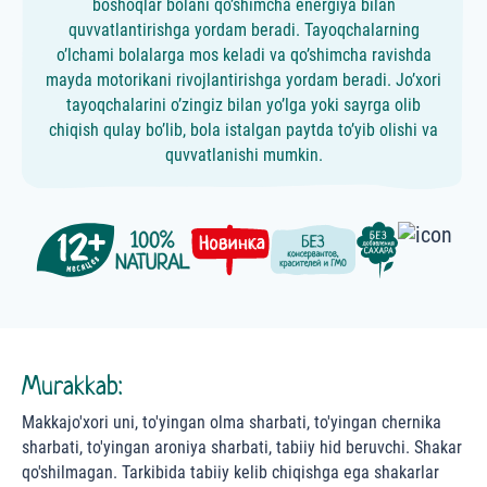
boshoqlar bolani qo’shimcha energiya bilan
quvvatlantirishga yordam beradi. Tayoqchalarning
o’lchami bolalarga mos keladi va qo’shimcha ravishda
mayda motorikani rivojlantirishga yordam beradi. Jo’xori
tayoqchalarini o’zingiz bilan yo’lga yoki sayrga olib
chiqish qulay bo’lib, bola istalgan paytda to’yib olishi va
quvvatlanishi mumkin.
Murakkab:
Makkajo'xori uni, to'yingan olma sharbati, to'yingan chernika
sharbati, to'yingan aroniya sharbati, tabiiy hid beruvchi. Shakar
qo'shilmagan. Tarkibida tabiiy kelib chiqishga ega shakarlar