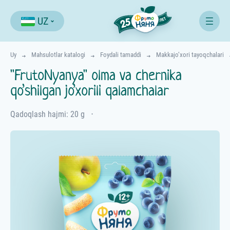
UZ
Uy
Mahsulotlar katalogi
Foydali tamaddi
Makkajo’xori tayoqchalari
"FrutoNyanya" olma va chernika
qo’shilgan jo’xorili qalamchalar
Qadoqlash hajmi: 20 g
⋅