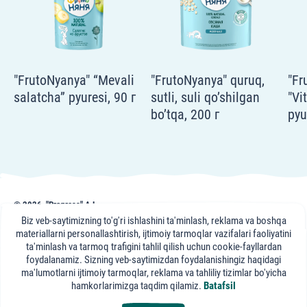
"FrutoNyanya" “Mevali
"FrutoNyanya" quruq,
"Fr
salatcha” pyuresi, 90 г
sutli, suli qo’shilgan
"Vi
bo’tqa, 200 г
pyu
© 2026, "Progress" AJ
frutonyanya.uz sahifasidagi nashr, maslahat va videomateriallar axborot uchun
Biz veb-saytimizning to'g'ri ishlashini ta'minlash, reklama va boshqa
keltirilgan. Portal mutaxassislari maslahati axborot xususiyatiga ega bo'lib,
materiallarni personallashtirish, ijtimoiy tarmoqlar vazifalari faoliyatini
sizning davolovchi shifokoringizga tashrifning o'rnini bosa olmaydi.
ta'minlash va tarmoq trafigini tahlil qilish uchun cookie-fayllardan
foydalanamiz. Sizning veb-saytimizdan foydalanishingiz haqidagi
"FrutoNyanya"
ma'lumotlarni ijtimoiy tarmoqlar, reklama va tahliliy tizimlar bo'yicha
ijtimoiy tarmoqlarda:
hamkorlarimizga taqdim qilamiz.
Batafsil