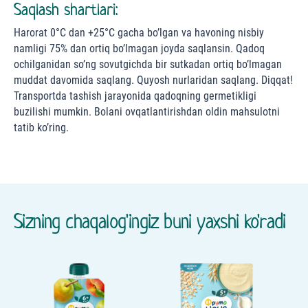
Saqlash shartlari:
Harorat 0°С dan +25°С gacha bo’lgan va havoning nisbiy
namligi 75% dan ortiq bo’lmagan joyda saqlansin. Qadoq
ochilganidan so’ng sovutgichda bir sutkadan ortiq bo’lmagan
muddat davomida saqlang. Quyosh nurlaridan saqlang. Diqqat!
Transportda tashish jarayonida qadoqning germetikligi
buzilishi mumkin. Bolani ovqatlantirishdan oldin mahsulotni
tatib ko’ring.
Sizning chaqalog'ingiz buni yaxshi ko'radi