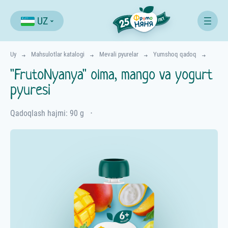
UZ
Uy
Mahsulotlar katalogi
Mevali pyurelar
Yumshoq qadoq
"FrutoNyanya" olma, mango va yogurt
pyuresi
Qadoqlash hajmi: 90 g
⋅