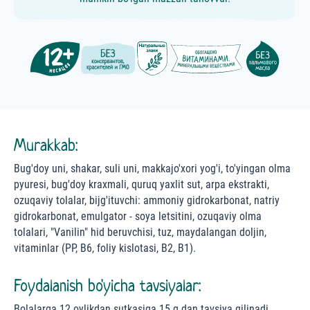
Murakkab:
Bug'doy uni, shakar, suli uni, makkajo'xori yog'i, to'yingan olma
pyuresi, bug'doy kraxmali, quruq yaxlit sut, arpa ekstrakti,
ozuqaviy tolalar, bijg'ituvchi: ammoniy gidrokarbonat, natriy
gidrokarbonat, emulgator - soya letsitini, ozuqaviy olma
tolalari, "Vanilin" hid beruvchisi, tuz, maydalangan doljin,
vitaminlar (PP, B6, foliy kislotasi, B2, B1).
Foydalanish bo'yicha tavsiyalar:
Bolalarga 12 oylikdan sutkasiga 15 g dan tavsiya qilinadi.