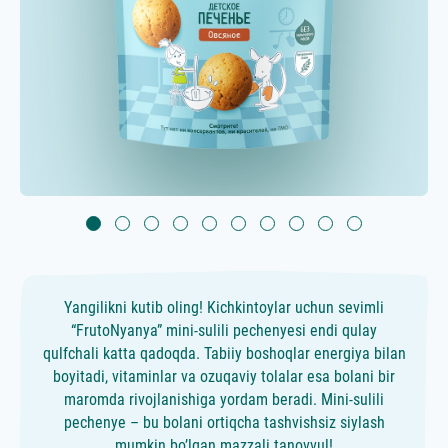
Yаngilikni kutib oling! Kichkintoylar uchun sevimli
“FrutoNyanya” mini-sulili pechenyesi endi qulay
qulfchali katta qadoqda. Tabiiy boshoqlar energiya bilan
boyitadi, vitaminlar va ozuqaviy tolalar esa bolani bir
maromda rivojlanishiga yordam beradi. Mini-sulili
pechenye – bu bolani ortiqcha tashvishsiz siylash
mumkin bo’lgan mazzali tanovvul!