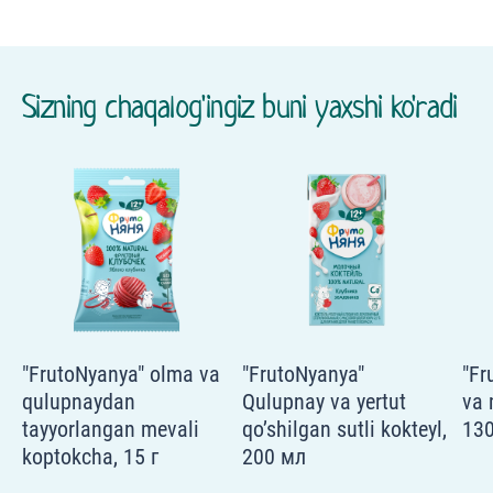
Sizning chaqalog'ingiz buni yaxshi ko'radi
"FrutoNyanya" olma va
"FrutoNyanya"
"Fr
qulupnaydan
Qulupnay va yertut
va 
tayyorlangan mevali
qo’shilgan sutli kokteyl,
130
koptokcha, 15 г
200 мл