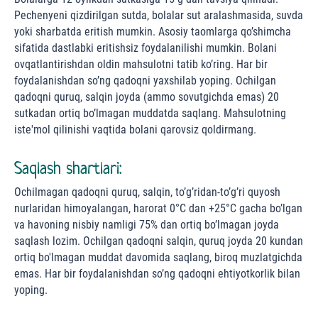
Pechenyeni qizdirilgan sutda, bolalar sut aralashmasida, suvda
yoki sharbatda eritish mumkin. Asosiy taomlarga qo’shimcha
sifatida dastlabki eritishsiz foydalanilishi mumkin. Bolani
ovqatlantirishdan oldin mahsulotni tatib ko’ring. Har bir
foydalanishdan so’ng qadoqni yaxshilab yoping. Ochilgan
qadoqni quruq, salqin joyda (ammo sovutgichda emas) 20
sutkadan ortiq bo’lmagan muddatda saqlang. Mahsulotning
iste'mol qilinishi vaqtida bolani qarovsiz qoldirmang.
Saqlash shartlari:
Ochilmagan qadoqni quruq, salqin, to’g’ridan-to’g’ri quyosh
nurlaridan himoyalangan, harorat 0°С dan +25°С gacha bo’lgan
va havoning nisbiy namligi 75% dan ortiq bo’lmagan joyda
saqlash lozim. Ochilgan qadoqni salqin, quruq joyda 20 kundan
ortiq bo'lmagan muddat davomida saqlang, biroq muzlatgichda
emas. Har bir foydalanishdan so’ng qadoqni ehtiyotkorlik bilan
yoping.