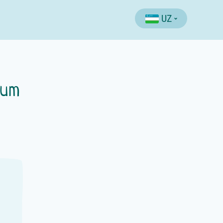
UZ
zum