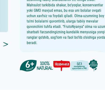
Mahsulot tarkibida shakar, bo'yoqlar, konservantlar
yoki GMO mavjud emas, bu esa uni bolalar ovqati
uchun xavfsiz va foydali qiladi. Olma-uzumning boy
ta'mi bolalarni quvontirib, ularga tabiiy mevalar
quvonchini tuhfa etadi. “FrutoNyanya” olma va uzu
sharbati farzandingizning kundalik menyusiga yorq
ranglar qo’shib, sog’lom va faol bo’lib o’sishiga yor
beradi.