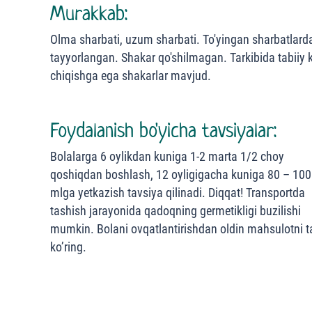
Murakkab:
Olma sharbati, uzum sharbati. To'yingan sharbatlard
tayyorlangan. Shakar qo'shilmagan. Tarkibida tabiiy k
chiqishga ega shakarlar mavjud.
Foydalanish bo'yicha tavsiyalar:
Bolalarga 6 oylikdan kuniga 1-2 marta 1/2 choy
qoshiqdan boshlash, 12 oyligigacha kuniga 80 – 100
mlga yetkazish tavsiya qilinadi. Diqqat! Transportda
tashish jarayonida qadoqning germetikligi buzilishi
mumkin. Bolani ovqatlantirishdan oldin mahsulotni t
ko’ring.