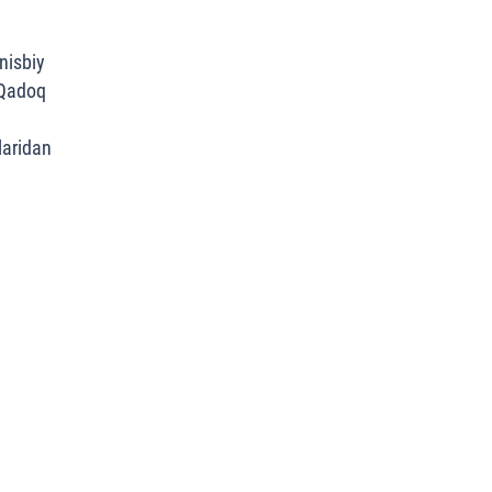
nisbiy
 Qadoq
aridan