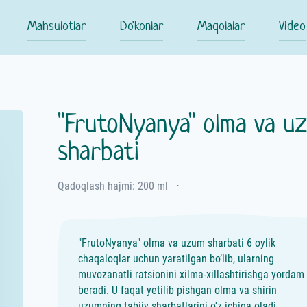
Mahsulotlar
Do'konlar
Maqolalar
Video
"FrutoNyanya" olma va u
sharbati
Qadoqlash hajmi: 200 ml
⋅
"FrutoNyanya" olma va uzum sharbati 6 oylik
chaqaloqlar uchun yaratilgan bo’lib, ularning
muvozanatli ratsionini xilma-xillashtirishga yordam
beradi. U faqat yetilib pishgan olma va shirin
uzumning tabiiy sharbatlarini o'z ichiga oladi.