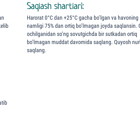
Saqlash shartlari:
an
Harorat 0°С dan +25°С gacha bo’lgan va havoning 
elib
namligi 75% dan ortiq bo’lmagan joyda saqlansin.
ochilganidan so’ng sovutgichda bir sutkadan ortiq
bo’lmagan muddat davomida saqlang. Quyosh nurl
saqlang.
atib