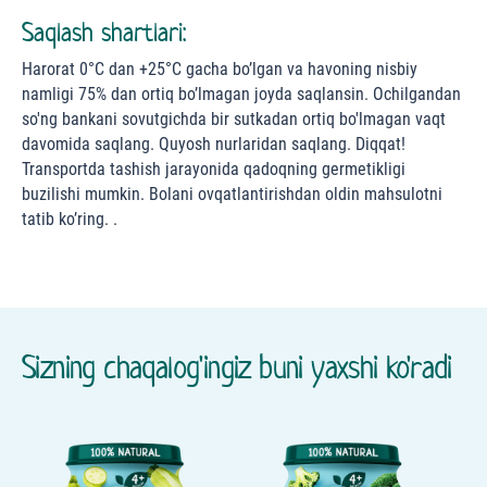
Saqlash shartlari:
Harorat 0°С dan +25°С gacha bo’lgan va havoning nisbiy
namligi 75% dan ortiq bo’lmagan joyda saqlansin. Ochilgandan
so'ng bankani sovutgichda bir sutkadan ortiq bo'lmagan vaqt
davomida saqlang. Quyosh nurlaridan saqlang. Diqqat!
Transportda tashish jarayonida qadoqning germetikligi
buzilishi mumkin. Bolani ovqatlantirishdan oldin mahsulotni
tatib ko’ring. .
Sizning chaqalog'ingiz buni yaxshi ko'radi