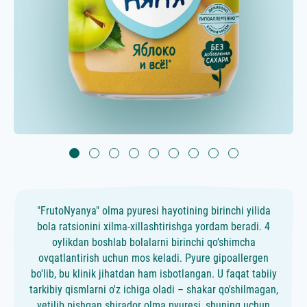
"FrutoNyanya" olma pyuresi hayotining birinchi yilida
bola ratsionini xilma-xillashtirishga yordam beradi. 4
oylikdan boshlab bolalarni birinchi qo’shimcha
ovqatlantirish uchun mos keladi. Pyure gipoallergen
bo'lib, bu klinik jihatdan ham isbotlangan. U faqat tabiiy
tarkibiy qismlarni o'z ichiga oladi – shakar qo'shilmagan,
yetilib pishgan shirador olma pyuresi, shuning uchun