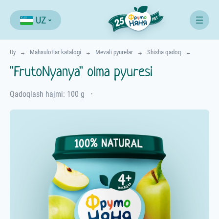
UZ
Uy
Mahsulotlar katalogi
Mevali pyurelar
Shisha qadoq
"FrutoNyanya" olma pyuresi
Qadoqlash hajmi: 100 g
⋅