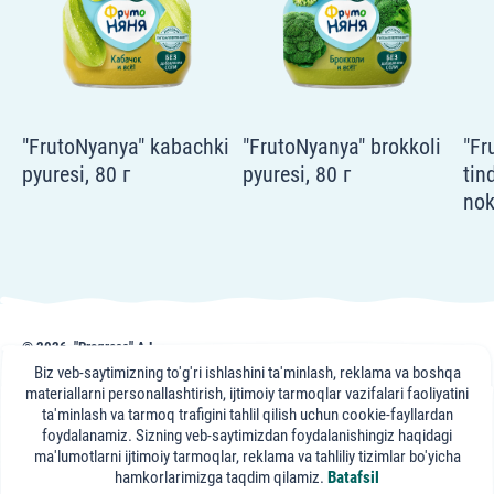
"FrutoNyanya" kabachki
"FrutoNyanya" brokkoli
"Fr
pyuresi, 80 г
pyuresi, 80 г
tin
nok
© 2026, "Progress" AJ
frutonyanya.uz sahifasidagi nashr, maslahat va videomateriallar axborot uchun
Biz veb-saytimizning to'g'ri ishlashini ta'minlash, reklama va boshqa
keltirilgan. Portal mutaxassislari maslahati axborot xususiyatiga ega bo'lib,
materiallarni personallashtirish, ijtimoiy tarmoqlar vazifalari faoliyatini
sizning davolovchi shifokoringizga tashrifning o'rnini bosa olmaydi.
ta'minlash va tarmoq trafigini tahlil qilish uchun cookie-fayllardan
foydalanamiz. Sizning veb-saytimizdan foydalanishingiz haqidagi
"FrutoNyanya"
ma'lumotlarni ijtimoiy tarmoqlar, reklama va tahliliy tizimlar bo'yicha
ijtimoiy tarmoqlarda:
hamkorlarimizga taqdim qilamiz.
Batafsil