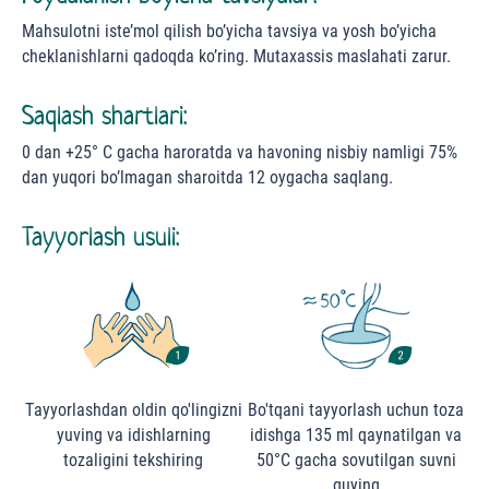
Mahsulotni iste’mol qilish bo’yicha tavsiya va yosh bo’yicha
cheklanishlarni qadoqda ko’ring. Mutaxassis maslahati zarur.
Saqlash shartlari:
0 dan +25° С gacha haroratda va havoning nisbiy namligi 75%
dan yuqori bo’lmagan sharoitda 12 oygacha saqlang.
Tayyorlash usuli:
Тayyorlashdan oldin qo'lingizni
Bo'tqani tayyorlash uchun toza
yuving va idishlarning
idishga 135 ml qaynatilgan va
tozaligini tekshiring
50°C gacha sovutilgan suvni
quying