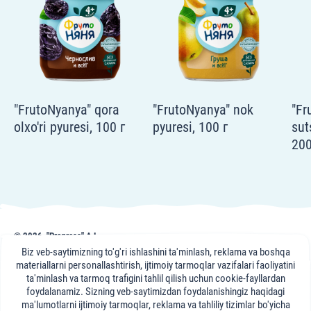
"FrutoNyanya" qora
"FrutoNyanya" nok
"Fr
olxo'ri pyuresi, 100 г
pyuresi, 100 г
sut
200
© 2026, "Progress" AJ
frutonyanya.uz sahifasidagi nashr, maslahat va videomateriallar axborot uchun
Biz veb-saytimizning to'g'ri ishlashini ta'minlash, reklama va boshqa
keltirilgan. Portal mutaxassislari maslahati axborot xususiyatiga ega bo'lib,
materiallarni personallashtirish, ijtimoiy tarmoqlar vazifalari faoliyatini
sizning davolovchi shifokoringizga tashrifning o'rnini bosa olmaydi.
ta'minlash va tarmoq trafigini tahlil qilish uchun cookie-fayllardan
foydalanamiz. Sizning veb-saytimizdan foydalanishingiz haqidagi
"FrutoNyanya"
ma'lumotlarni ijtimoiy tarmoqlar, reklama va tahliliy tizimlar bo'yicha