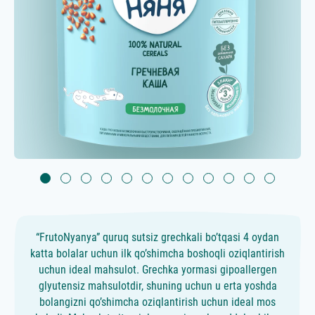
“FrutoNyanya” quruq sutsiz grechkali bo’tqasi 4 oydan
katta bolalar uchun ilk qo’shimcha boshoqli oziqlantirish
uchun ideal mahsulot. Grechka yormasi gipoallergen
glyutensiz mahsulotdir, shuning uchun u erta yoshda
bolangizni qo’shimcha oziqlantirish uchun ideal mos