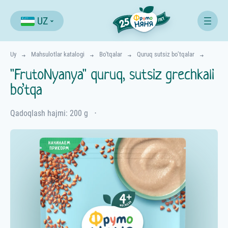
UZ
Uy
Mahsulotlar katalogi
Bo'tqalar
Quruq sutsiz bo’tqalar
"FrutoNyanya" quruq, sutsiz grechkali
bo’tqa
Qadoqlash hajmi: 200 g
⋅