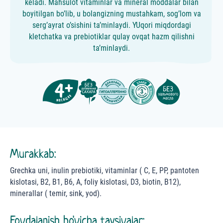
keladi. Mahsulot vitaminlar va mineral moddalar bilan
boyitilgan bo’lib, u bolangizning mustahkam, sog’lom va
serg’ayrat o’sishini ta’minlaydi. YUqori miqdordagi
kletchatka va prebiotiklar qulay ovqat hazm qilishni
ta’minlaydi.
Murakkab:
Grechka uni, inulin prebiotiki, vitaminlar ( C, E, PP, pantoten
kislotasi, B2, B1, B6, A, foliy kislotasi, D3, biotin, B12),
minerallar ( temir, sink, yod).
Foydalanish bo'yicha tavsiyalar: