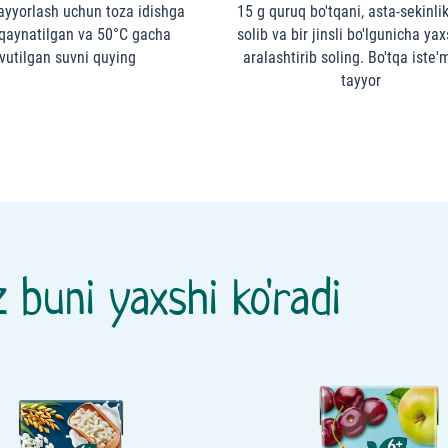
tayyorlash uchun toza idishga
15 g quruq bo'tqani, asta-sekinlik
qaynatilgan va 50°C gacha
solib va bir jinsli bo'lgunicha ya
vutilgan suvni quying
aralashtirib soling. Bo'tqa iste'
tayyor
 buni yaxshi ko'radi