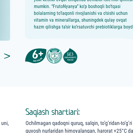
mumkin. “FrutoNyanya” ko’p boshoqli bo’tqasi
bolalarning to’laqonli rivojlanishi va o’sishi uchun
vitamin va minerallarga, shuningdek qulay ovqat
hazm qilishga ta’sir ko’rsatuvchi prebiotiklarga boydi
Saqlash shartlari:
 uni,
Ochilmagan qadoqni quruq, salqin, to’g’ridan-to’g’ri
quyosh nurlaridan himoyalangan, harorat +25°С da