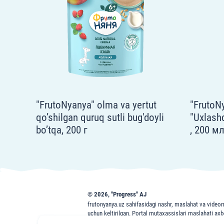
"FrutoNyanya" olma va yertut
"FrutoNy
qo’shilgan quruq sutli bug'doyli
"Uxlashd
bo’tqa, 200 г
, 200 м
© 2026, "Progress" AJ
frutonyanya.uz sahifasidagi nashr, maslahat va videom
uchun keltirilgan. Portal mutaxassislari maslahati ax
ega bo'lib, sizning davolovchi shifokoringizga tashrifn