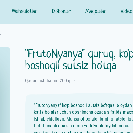
Mahsulotlar
Do'konlar
Maqolalar
Video
"FrutoNyanya" quruq, ko'
boshoqli sutsiz bo'tqa
Qadoqlash hajmi: 200 g
⋅
“FrutoNyanya” ko’p boshoqli sutsiz bo’tqasi 6 oydan
katta bolalar uchun qo’shimcha ozuqa sifatida max
ishlab chiqilgan. Mahsulot bolajonlarning ratsionig
turli-tumanlik baxsh etadi va to’yimli foydali nonush
yoki kechki ovqat chiqatida bemalol iste’mol qilinish