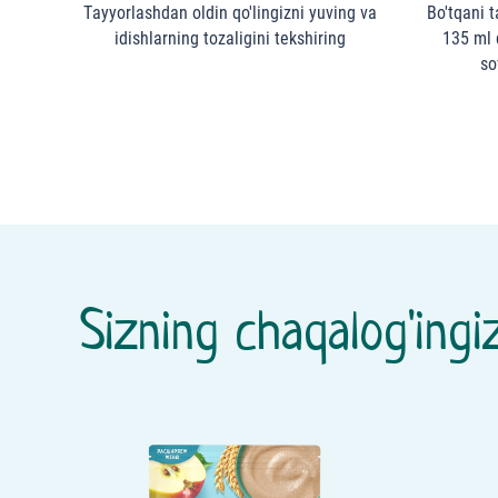
Тayyorlashdan oldin qo'lingizni yuving va
Bo'tqani 
idishlarning tozaligini tekshiring
135 ml 
so
Sizning chaqalog'ingiz