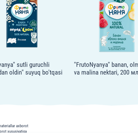
anya" sutli guruchli
"FrutoNyanya" banan, ol
an oldin" suyuq bo'tqasi
va malina nektari, 200 м
л
ateriallar axborot
borot xususiyatiga
ing o'rnini bosa