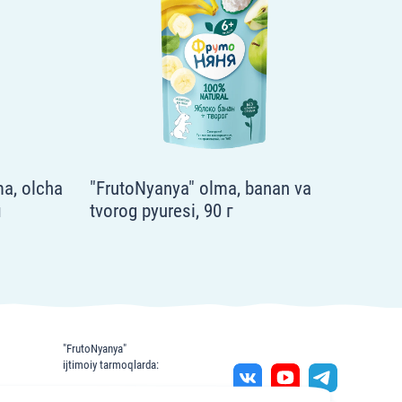
ma, olcha
"FrutoNyanya" olma, banan va
л
tvorog pyuresi, 90 г
"FrutoNyanya"
ijtimoiy tarmoqlarda: