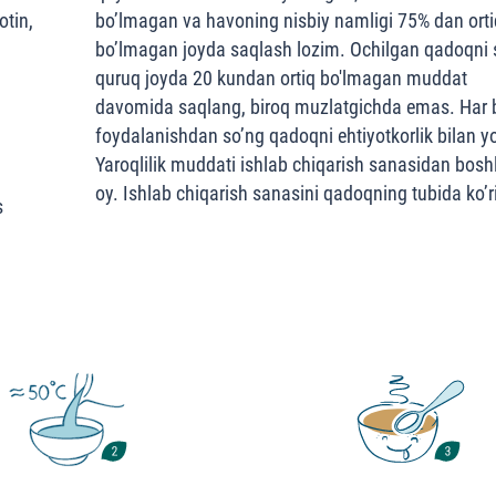
otin,
bo’lmagan va havoning nisbiy namligi 75% dan orti
bo’lmagan joyda saqlash lozim. Ochilgan qadoqni s
quruq joyda 20 kundan ortiq bo'lmagan muddat
davomida saqlang, biroq muzlatgichda emas. Har b
foydalanishdan so’ng qadoqni ehtiyotkorlik bilan y
Yaroqlilik muddati ishlab chiqarish sanasidan bosh
oy. Ishlab chiqarish sanasini qadoqning tubida ko’r
s