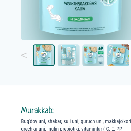
Murakkab:
Bug'doy uni, shakar, suli uni, guruch uni, makkajo'xori
grechka uni, inulin prebiotiki, vitaminlar ( C, E, PP,