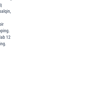
q
alqin,
ir
oping.
lab 12
ing.