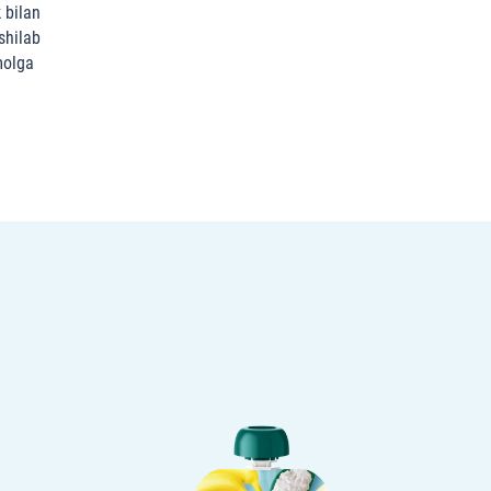
 bilan
xshilab
molga