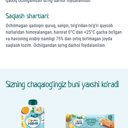
qadoq ochilganidan so’ng darhol foydalanilsin.
Saqlash shartlari:
Ochilmagan qadoqni quruq, salqin, to’g’ridan-to’g’ri quyosh
nurlaridan himoyalangan, harorat 0°С dan +25°С gacha bo’lgan
va havoning nisbiy namligi 75% dan ortiq bo’lmagan joyda
saqlash lozim. Ochilgandan so’ng darhol foydalanilsin.
Sizning chaqalog'ingiz buni yaxshi ko'radi