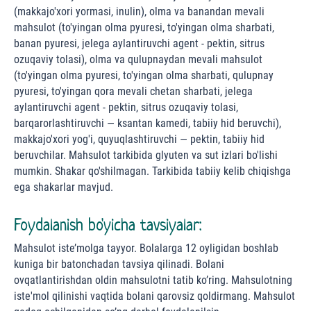
(makkajo'xori yormasi, inulin), olma va banandan mevali
mahsulot (to'yingan olma pyuresi, to'yingan olma sharbati,
banan pyuresi, jelega aylantiruvchi agent - pektin, sitrus
ozuqaviy tolasi), olma va qulupnaydan mevali mahsulot
(to'yingan olma pyuresi, to'yingan olma sharbati, qulupnay
pyuresi, to'yingan qora mevali chetan sharbati, jelega
aylantiruvchi agent - pektin, sitrus ozuqaviy tolasi,
barqarorlashtiruvchi — ksantan kamedi, tabiiy hid beruvchi),
makkajo'xori yog'i, quyuqlashtiruvchi — pektin, tabiiy hid
beruvchilar. Mahsulot tarkibida glyuten va sut izlari bo'lishi
mumkin. Shakar qo'shilmagan. Tarkibida tabiiy kelib chiqishga
ega shakarlar mavjud.
Foydalanish bo'yicha tavsiyalar:
Mahsulot iste’molga tayyor. Bolalarga 12 oyligidan boshlab
kuniga bir batonchadan tavsiya qilinadi. Bolani
ovqatlantirishdan oldin mahsulotni tatib ko’ring. Mahsulotning
iste'mol qilinishi vaqtida bolani qarovsiz qoldirmang. Mahsulot