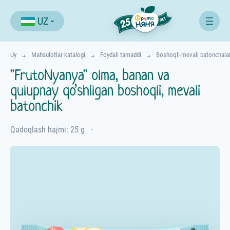
UZ
Uy
Mahsulotlar katalogi
Foydali tamaddi
Boshoqli-mevali batonchala
"FrutoNyanya" olma, banan va
qulupnay qo’shilgan boshoqli, mevali
batonchik
Qadoqlash hajmi: 25 g
⋅