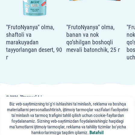
"FrutoNyanya" olma,
"FrutoNyanya" olma,
"Fr
shaftoli va
banan va nok
nok
marakuyadan
qo’shilgan boshoqli
qo’
tayyorlangan desert, 90
mevali batonchik, 25 г
bos
г
uch
© 2026, "Progress" AJ
frutonyanya.uz sahifasidagi nashr, maslahat va videomateriallar axborot uchun
Biz veb-saytimizning to'g'ri ishlashini ta'minlash, reklama va boshqa
keltirilgan. Portal mutaxassislari maslahati axborot xususiyatiga ega bo'lib,
materiallarni personallashtirish, ijtimoiy tarmoqlar vazifalari faoliyatini
sizning davolovchi shifokoringizga tashrifning o'rnini bosa olmaydi.
ta'minlash va tarmoq trafigini tahlil qilish uchun cookie-fayllardan
foydalanamiz. Sizning veb-saytimizdan foydalanishingiz haqidagi
"FrutoNyanya"
ma'lumotlarni ijtimoiy tarmoqlar, reklama va tahliliy tizimlar bo'yicha
ijtimoiy tarmoqlarda:
hamkorlarimizga taqdim qilamiz.
Batafsil