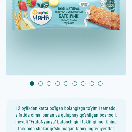
12 oylikdan katta bo’lgan bolangizga to’yimli tamaddi
sifatida olma, banan va qulupnay qo’shilgan boshoqli,
mevali "FrutoNyanya" batonchigini taklif qiling. Uning
tarkibida shakar qo'shilmagan tabiiy ingrediyentlar