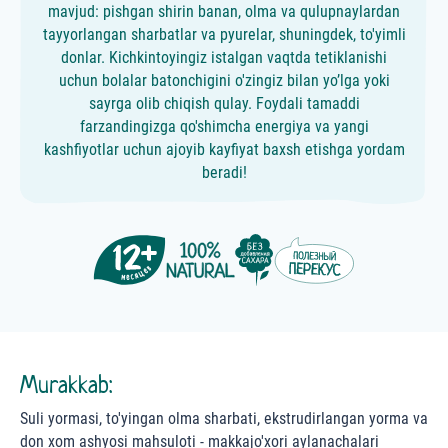
mavjud: pishgan shirin banan, olma va qulupnaylardan
tayyorlangan sharbatlar va pyurelar, shuningdek, to'yimli
donlar. Kichkintoyingiz istalgan vaqtda tetiklanishi
uchun bolalar batonchigini o'zingiz bilan yo’lga yoki
sayrga olib chiqish qulay. Foydali tamaddi
farzandingizga qo'shimcha energiya va yangi
kashfiyotlar uchun ajoyib kayfiyat baxsh etishga yordam
beradi!
Murakkab:
Suli yormasi, to'yingan olma sharbati, ekstrudirlangan yorma va
don xom ashyosi mahsuloti - makkajo'xori aylanachalari