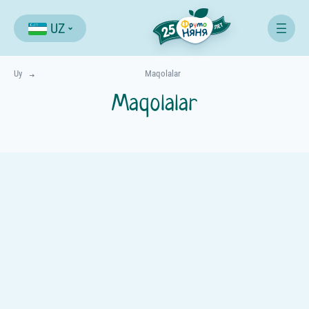
UZ
Uy
Maqolalar
Maqolalar
Barcha maqolalar
Oziqlanish
Har qanday yosh
4-5 oy
6-11 oy
12 oylikdan