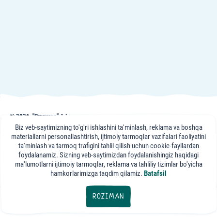
© 2026, "Progress" AJ
frutonyanya.uz sahifasidagi nashr, maslahat va videomateriallar axborot uchun
Biz veb-saytimizning to'g'ri ishlashini ta'minlash, reklama va boshqa
keltirilgan. Portal mutaxassislari maslahati axborot xususiyatiga ega bo'lib,
materiallarni personallashtirish, ijtimoiy tarmoqlar vazifalari faoliyatini
sizning davolovchi shifokoringizga tashrifning o'rnini bosa olmaydi.
ta'minlash va tarmoq trafigini tahlil qilish uchun cookie-fayllardan
foydalanamiz. Sizning veb-saytimizdan foydalanishingiz haqidagi
"FrutoNyanya"
ma'lumotlarni ijtimoiy tarmoqlar, reklama va tahliliy tizimlar bo'yicha
ijtimoiy tarmoqlarda:
hamkorlarimizga taqdim qilamiz.
Batafsil
export@progressfood.ru
ROZIMAN
Barcha maqolalar