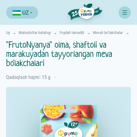
UZ
Uy
Mahsulotlar katalogi
Foydali tamaddi
Mevali bo’lakchalar
"FrutoNyanya" olma, shaftoli va
marakuyadan tayyorlangan meva
bo'lakchalari
Qadoqlash hajmi: 15 g
⋅