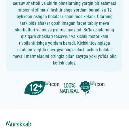
sersuv shaftoli va shirin olmalarning yorqin birlashmasi
ratsionni xilma-xillashtirishga yordam beradi va 12
oylikdan oshgan bolalar uchun mos keladi. Ularning
tarkibida shakar qo'shilmagan faqat tabiiy meva
sharbatlari va meva pyuresi mavjud. Bo’lakchalarning
qiziqarli shakllari tasavvur va kichik motorikani
rivojlantirishga yordam beradi. Kichkintoyingizga
istalgan vaqtda energiya bag’ishlash uchun bolalar
mevali marmeladini o’zingiz bilan sayrga yoki yo'lda olib
ketish qulay.
Murakkab: