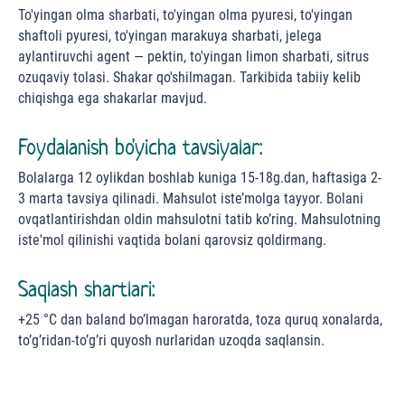
To'yingan olma sharbati, to'yingan olma pyuresi, to'yingan
shaftoli pyuresi, to'yingan marakuya sharbati, jelega
aylantiruvchi agent — pektin, to'yingan limon sharbati, sitrus
ozuqaviy tolasi. Shakar qo'shilmagan. Tarkibida tabiiy kelib
chiqishga ega shakarlar mavjud.
Foydalanish bo'yicha tavsiyalar:
Вolalarga 12 oylikdan boshlab kuniga 15-18g.dan, haftasiga 2-
3 marta tavsiya qilinadi. Mahsulot iste’molga tayyor. Bolani
ovqatlantirishdan oldin mahsulotni tatib ko’ring. Mahsulotning
iste'mol qilinishi vaqtida bolani qarovsiz qoldirmang.
Saqlash shartlari:
+25 °С dan baland bo’lmagan haroratda, toza quruq xonalarda,
to’g’ridan-to’g’ri quyosh nurlaridan uzoqda saqlansin.