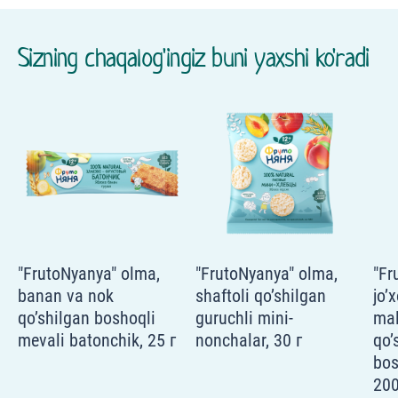
Sizning chaqalog'ingiz buni yaxshi ko'radi
"FrutoNyanya" olma,
"FrutoNyanya" olma,
"Fr
banan va nok
shaftoli qo’shilgan
jo’
qo’shilgan boshoqli
guruchli mini-
mal
mevali batonchik, 25 г
nonchalar, 30 г
qo’
bos
200