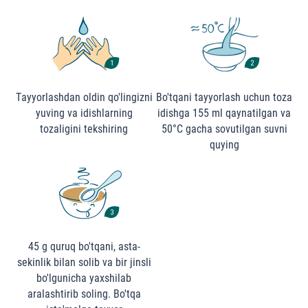
Тayyorlashdan oldin qo'lingizni
Bo'tqani tayyorlash uchun toza
yuving va idishlarning
idishga 155 ml qaynatilgan va
tozaligini tekshiring
50°C gacha sovutilgan suvni
quying
45 g quruq bo'tqani, asta-
sekinlik bilan solib va bir jinsli
bo'lgunicha yaxshilab
aralashtirib soling. Bo'tqa