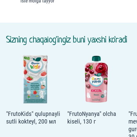
iste'molga tayyor
Sizning chaqalog'ingiz buni yaxshi ko'radi
"FrutoKids" qulupnayli
"FrutoNyanya" olcha
"Fr
sutli kokteyl, 200 мл
kiseli, 130 г
mev
gur
30 