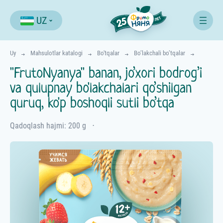
UZ
Uy
Mahsulotlar katalogi
Bo'tqalar
Bo’lakchali bo’tqalar
"FrutoNyanya" banan, jo’xori bodrog’i
va qulupnay bo'lakchalari qo’shilgan
quruq, ko'p boshoqli sutli bo’tqa
Qadoqlash hajmi: 200 g
⋅