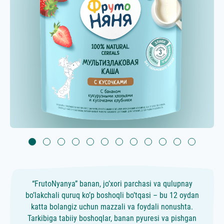
“FrutoNyanya” banan, jo’xori parchasi va qulupnay
bo’lakchali quruq ko’p boshoqli bo’tqasi – bu 12 oydan
katta bolangiz uchun mazzali va foydali nonushta.
Tarkibiga tabiiy boshoqlar, banan pyuresi va pishgan