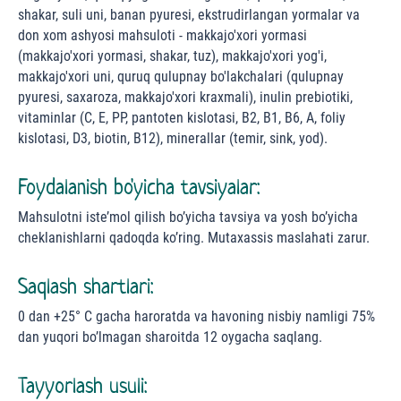
shakar, suli uni, banan pyuresi, ekstrudirlangan yormalar va
don xom ashyosi mahsuloti - makkajo'xori yormasi
(makkajo'xori yormasi, shakar, tuz), makkajo'xori yog'i,
makkajo'xori uni, quruq qulupnay bo'lakchalari (qulupnay
pyuresi, saxaroza, makkajo'xori kraxmali), inulin prebiotiki,
vitaminlar (C, E, PP, pantoten kislotasi, B2, B1, B6, A, foliy
kislotasi, D3, biotin, B12), minerallar (temir, sink, yod).
Foydalanish bo'yicha tavsiyalar:
Mahsulotni iste’mol qilish bo’yicha tavsiya va yosh bo’yicha
cheklanishlarni qadoqda ko’ring. Mutaxassis maslahati zarur.
Saqlash shartlari:
0 dan +25° С gacha haroratda va havoning nisbiy namligi 75%
dan yuqori bo’lmagan sharoitda 12 oygacha saqlang.
Tayyorlash usuli: