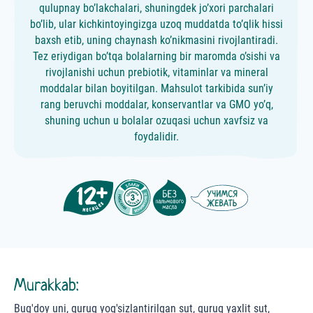
qulupnay bo’lakchalari, shuningdek jo’xori parchalari
bo’lib, ular kichkintoyingizga uzoq muddatda to’qlik hissi
baxsh etib, uning chaynash ko’nikmasini rivojlantiradi.
Tez eriydigan bo’tqa bolalarning bir maromda o’sishi va
rivojlanishi uchun prebiotik, vitaminlar va mineral
moddalar bilan boyitilgan. Mahsulot tarkibida sun’iy
rang beruvchi moddalar, konservantlar va GMO yo’q,
shuning uchun u bolalar ozuqasi uchun xavfsiz va
foydalidir.
Murakkab:
Bug'doy uni, quruq yog'sizlantirilgan sut, quruq yaxlit sut,