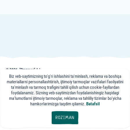
Особенность продукта
Новинка
Гипоаллергенный
Перед сном
Учимся жевать
© 2026, "Progress" AJ
frutonyanya.uz sahifasidagi nashr, maslahat va videomateriallar axborot uchun
Biz veb-saytimizning to'g'ri ishlashini ta'minlash, reklama va boshqa
keltirilgan. Portal mutaxassislari maslahati axborot xususiyatiga ega bo'lib,
materiallarni personallashtirish, ijtimoiy tarmoqlar vazifalari faoliyatini
sizning davolovchi shifokoringizga tashrifning o'rnini bosa olmaydi.
ta'minlash va tarmoq trafigini tahlil qilish uchun cookie-fayllardan
foydalanamiz. Sizning veb-saytimizdan foydalanishingiz haqidagi
"FrutoNyanya"
ma'lumotlarni ijtimoiy tarmoqlar, reklama va tahliliy tizimlar bo'yicha
ijtimoiy tarmoqlarda:
hamkorlarimizga taqdim qilamiz.
Batafsil
export@progressfood.ru
ROZIMAN