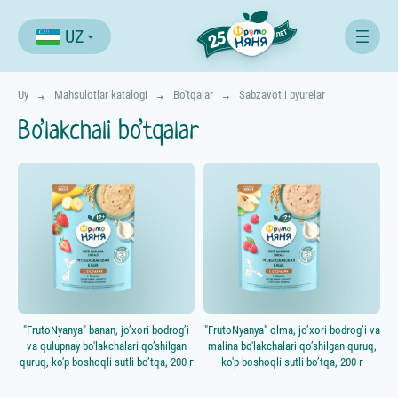
UZ
Uy
Mahsulotlar katalogi
Bo'tqalar
Sabzavotli pyurelar
Bo’lakchali bo’tqalar
Все продукты
Начинаем прикорм
⋅ 4-5 мес.
Расширяем меню
⋅ 4-12 мес.
Едим как взрослые
⋅ с 12 мес.
Возраст ребёнка, мес.
"FrutoNyanya" banan, jo’xori bodrog’i
"FrutoNyanya" olma, jo’xori bodrog’i va
va qulupnay bo'lakchalari qo’shilgan
malina bo'lakchalari qo’shilgan quruq,
quruq, ko'p boshoqli sutli bo’tqa, 200 г
ko'p boshoqli sutli bo’tqa, 200 г
Категории