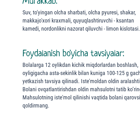
Murakkab:
Suv, to'yingan olcha sharbati, olcha pyuresi, shakar,
makkajo'xori kraxmali, quyuqlashtiruvchi - ksantan
kamedi, nordonlikni nazorat qiluvchi - limon kislotasi.
Foydalanish bo'yicha tavsiyalar:
Bolalarga 12 oylikdan kichik miqdorlardan boshlash,
oyligigacha asta-sekinlik bilan kuniga 100-125 g gac
yetkazish tavsiya qilinadi. Iste'moldan oldin aralashti
Bolani ovqatlantirishdan oldin mahsulotni tatib ko’rin
Mahsulotning iste'mol qilinishi vaqtida bolani qarovs
qoldirmang.