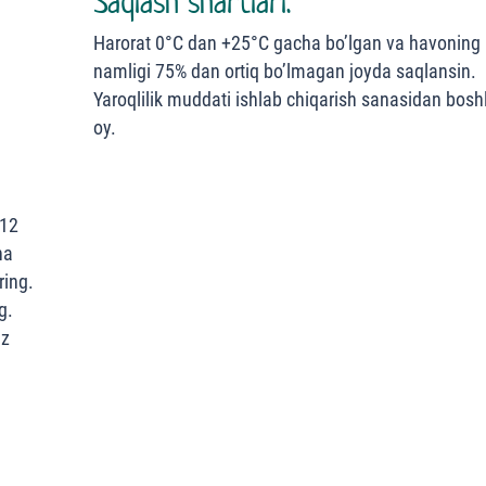
Saqlash shartlari:
Harorat 0°С dan +25°С gacha bo’lgan va havoning 
namligi 75% dan ortiq bo’lmagan joyda saqlansin.
Yaroqlilik muddati ishlab chiqarish sanasidan bosh
oy.
 12
ha
ring.
g.
iz