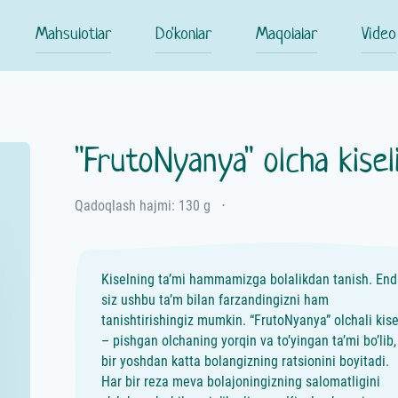
Mahsulotlar
Do'konlar
Maqolalar
Video
"FrutoNyanya" olcha kisel
Qadoqlash hajmi: 130 g
⋅
Kiselning ta’mi hammamizga bolalikdan tanish. End
siz ushbu ta’m bilan farzandingizni ham
tanishtirishingiz mumkin. “FrutoNyanya” olchali kise
– pishgan olchaning yorqin va to’yingan ta’mi bo’lib,
bir yoshdan katta bolangizning ratsionini boyitadi.
Har bir reza meva bolajoningizning salomatligini