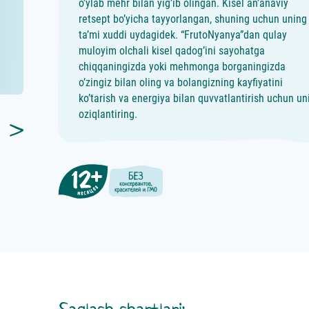
o’ylab mehr bilan yig’ib olingan. Kisel an’anaviy
retsept bo’yicha tayyorlangan, shuning uchun uning
ta’mi xuddi uydagidek. “FrutoNyanya”dan qulay
muloyim olchali kisel qadog’ini sayohatga
chiqqaningizda yoki mehmonga borganingizda
o’zingiz bilan oling va bolangizning kayfiyatini
ko’tarish va energiya bilan quvvatlantirish uchun un
oziqlantiring.