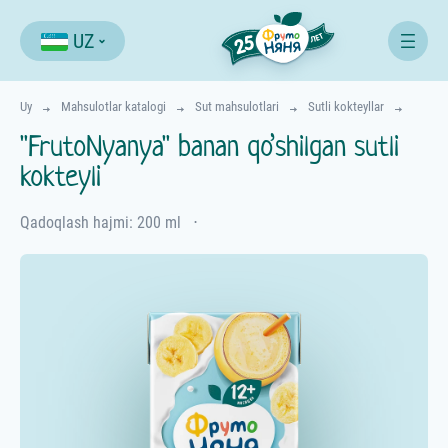
UZ
Uy
Mahsulotlar katalogi
Sut mahsulotlari
Sutli kokteyllar
"FrutoNyanya" banan qo’shilgan sutli
kokteyli
Qadoqlash hajmi: 200 ml
⋅