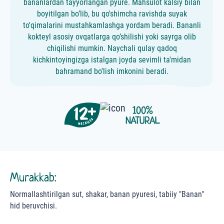
bananlardan tayyorlangan pyure. Mahsulot kalsiy bilan
boyitilgan bo’lib, bu qo'shimcha ravishda suyak
to'qimalarini mustahkamlashga yordam beradi. Bananli
kokteyl asosiy ovqatlarga qo’shilishi yoki sayrga olib
chiqilishi mumkin. Naychali qulay qadoq
kichkintoyingizga istalgan joyda sevimli ta'midan
bahramand bo'lish imkonini beradi.
Murakkab:
Normallashtirilgan sut, shakar, banan pyuresi, tabiiy "Banan"
hid beruvchisi.