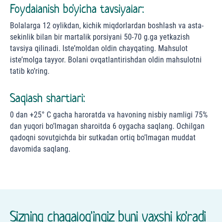
Foydalanish bo'yicha tavsiyalar:
Bolalarga 12 oylikdan, kichik miqdorlardan boshlash va asta-
sekinlik bilan bir martalik porsiyani 50-70 g.ga yetkazish
tavsiya qilinadi. Iste’moldan oldin chayqating. Mahsulot
iste’molga tayyor. Bolani ovqatlantirishdan oldin mahsulotni
tatib ko’ring.
Saqlash shartlari:
0 dan +25° С gacha haroratda va havoning nisbiy namligi 75%
dan yuqori bo’lmagan sharoitda 6 oygacha saqlang. Ochilgan
qadoqni sovutgichda bir sutkadan ortiq bo’lmagan muddat
davomida saqlang.
Sizning chaqalog'ingiz buni yaxshi ko'radi