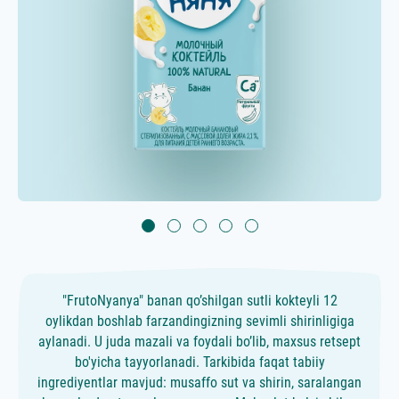
"FrutoNyanya" banan qo’shilgan sutli kokteyli 12
oylikdan boshlab farzandingizning sevimli shirinligiga
aylanadi. U juda mazali va foydali bo’lib, maxsus retsept
bo'yicha tayyorlanadi. Tarkibida faqat tabiiy
ingrediyentlar mavjud: musaffo sut va shirin, saralangan