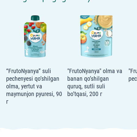
“FrutoNyanya” suli
"FrutoNyanya" olma va
"Fr
pechenyesi qo’shilgan
banan qo’shilgan
pec
olma, yertut va
quruq, sutli suli
maymunjon pyuresi, 90
bo’tqasi, 200 г
г