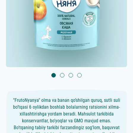
"FrutoNyanya" olma va banan qo’shilgan quruq, sutli suli
bo’tqasi 6 oylikdan boshlab bolalarning ratsionini xilma-
xillashtirishga yordam beradi. Mahsulot tarkibida
konservantlar, bo'yoqlar va GMO mavjud emas.
Bo'tqaning tabiiy tarkibi farzandingiz sog'lom, baquvvat