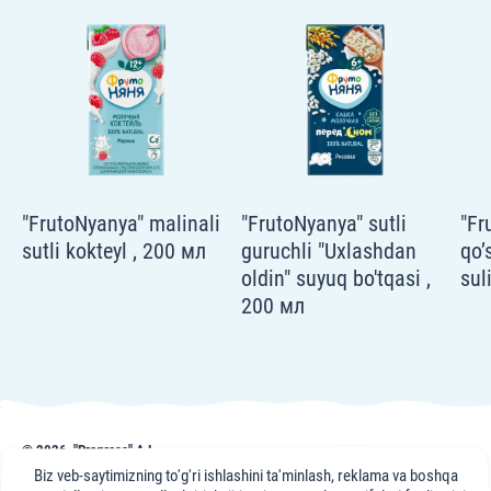
"FrutoNyanya" malinali
"FrutoNyanya" sutli
"Fr
sutli kokteyl , 200 мл
guruchli "Uxlashdan
qo’
oldin" suyuq bo'tqasi ,
sul
200 мл
© 2026, "Progress" AJ
frutonyanya.uz sahifasidagi nashr, maslahat va videomateriallar axborot uchun
Biz veb-saytimizning to'g'ri ishlashini ta'minlash, reklama va boshqa
keltirilgan. Portal mutaxassislari maslahati axborot xususiyatiga ega bo'lib,