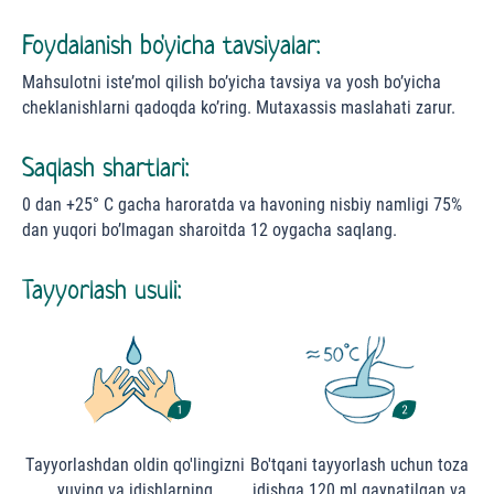
Foydalanish bo'yicha tavsiyalar:
Mahsulotni iste’mol qilish bo’yicha tavsiya va yosh bo’yicha
cheklanishlarni qadoqda ko’ring. Mutaxassis maslahati zarur.
Saqlash shartlari:
0 dan +25° С gacha haroratda va havoning nisbiy namligi 75%
dan yuqori bo’lmagan sharoitda 12 oygacha saqlang.
Tayyorlash usuli:
Тayyorlashdan oldin qo'lingizni
Bo'tqani tayyorlash uchun toza
yuving va idishlarning
idishga 120 ml qaynatilgan va