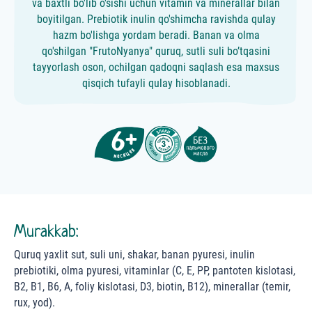
va baxtli bo'lib o'sishi uchun vitamin va minerallar bilan
boyitilgan. Prebiotik inulin qo'shimcha ravishda qulay
hazm bo'lishga yordam beradi. Banan va olma
qo'shilgan "FrutoNyanya" quruq, sutli suli bo’tqasini
tayyorlash oson, ochilgan qadoqni saqlash esa maxsus
qisqich tufayli qulay hisoblanadi.
Murakkab:
Quruq yaxlit sut, suli uni, shakar, banan pyuresi, inulin
prebiotiki, olma pyuresi, vitaminlar (C, E, PP, pantoten kislotasi,
B2, B1, B6, A, foliy kislotasi, D3, biotin, B12), minerallar (temir,
rux, yod).