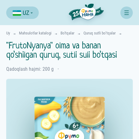
UZ
Uy
Mahsulotlar katalogi
Bo'tqalar
Quruq sutli bo’tqalar
"FrutoNyanya" olma va banan
qo’shilgan quruq, sutli suli bo’tqasi
Qadoqlash hajmi: 200 g
⋅