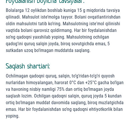
Foydalanish bo'yicha tavsiyalar:
Bolalarga 12 oylikdan boshlab kuniga 15 g miqdorida tavsiya
qilinadi. Mahsulot iste’molga tayyor. Bolani ovqatlantirishdan
oldin mahsulotni tatib ko’ring. Mahsulotning iste'mol qilinishi
vaqtida bolani qarovsiz qoldirmang. Har bir foydalanishdan
so’ng qadoqni yaxshilab yoping. Mahsulotning ochilgan
qadog'ini quruq salqin joyda, biroq sovutgichda emas, 5
sutkadan uzoq bo'lmagan muddatda saqlang.
Saqlash shartlari:
Ochilmagan qadoqni quruq, salqin, to’g’ridan-to’g’ri quyosh
nurlaridan himoyalangan, harorat 0°С dan +25°С gacha bo’lgan
va havoning nisbiy namligi 75% dan ortiq bo’lmagan joyda
saqlash lozim. Ochilgan qadoqni salqin, quruq joyda 5 kundan
ortiq bo'lmagan muddat davomida saqlang, biroq muzlatgichda
emas. Har bir foydalanishdan so’ng qadoqni ehtiyotkorlik bilan
yoping.