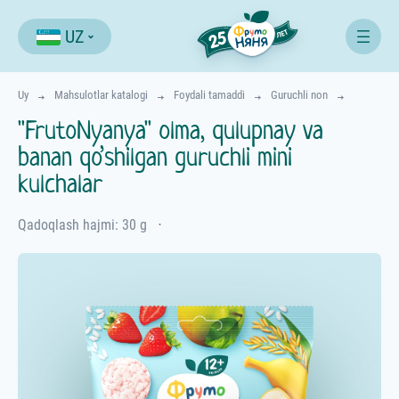
UZ
Uy
Mahsulotlar katalogi
Foydali tamaddi
Guruchli non
"FrutoNyanya" olma, qulupnay va
banan qo’shilgan guruchli mini
kulchalar
Qadoqlash hajmi: 30 g
⋅