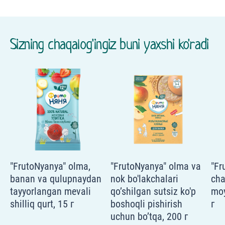
Sizning chaqalog'ingiz buni yaxshi ko'radi
"FrutoNyanya" olma,
"FrutoNyanya" olma va
"Fr
banan va qulupnaydan
nok bo'lakchalari
cha
tayyorlangan mevali
qo’shilgan sutsiz ko'p
moy
shilliq qurt, 15 г
boshoqli pishirish
г
uchun bo’tqa, 200 г