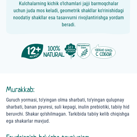
Kulchalarning kichik o'lchamlari jajji barmoqchalar
uchun juda mos keladi, geometrik shakllar ko'rinishidagi
noodatiy shakllar esa tasavvurni rivojlantirishga yordam
beradi.
Murakkab:
Guruch yormasi, to'yingan olma sharbati, to'yingan qulupnay
sharbati, banan pyuresi, suli kepagi, inulin prebiotiki, tabiiy hid
beruvchi. Shakar qo'shilmagan. Tarkibida tabiiy kelib chiqishga
ega shakarlar mavjud.