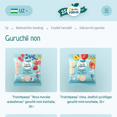
UZ
Uy
Mahsulotlar katalogi
Foydali tamaddi
Sabzavotli pyurelar
Guruchli non
Все продукты
Начинаем прикорм
⋅ 4-5 мес.
Расширяем меню
⋅ 4-12 мес.
Едим как взрослые
⋅ с 12 мес.
Возраст ребёнка, мес.
"FrutoNyanya" "Reza mevalar
"FrutoNyanya" olma, shaftoli qo’shilgan
aralashmasi" guruchli mini kulchalar,
guruchli mini-nonchalar, 30 г
30 г
Категории