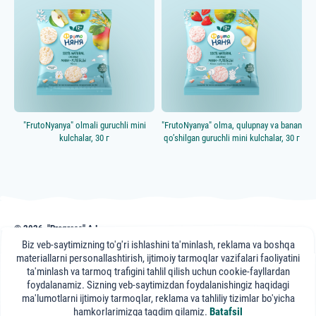
Особенность продукта
Новинка
Гипоаллергенный
Перед сном
Учимся жевать
"FrutoNyanya" olmali guruchli mini
"FrutoNyanya" olma, qulupnay va banan
kulchalar, 30 г
qo’shilgan guruchli mini kulchalar, 30 г
© 2026, "Progress" AJ
frutonyanya.uz sahifasidagi nashr, maslahat va videomateriallar axborot uchun
Biz veb-saytimizning to'g'ri ishlashini ta'minlash, reklama va boshqa
keltirilgan. Portal mutaxassislari maslahati axborot xususiyatiga ega bo'lib,
materiallarni personallashtirish, ijtimoiy tarmoqlar vazifalari faoliyatini
sizning davolovchi shifokoringizga tashrifning o'rnini bosa olmaydi.
ta'minlash va tarmoq trafigini tahlil qilish uchun cookie-fayllardan
foydalanamiz. Sizning veb-saytimizdan foydalanishingiz haqidagi
"FrutoNyanya"
ma'lumotlarni ijtimoiy tarmoqlar, reklama va tahliliy tizimlar bo'yicha
ijtimoiy tarmoqlarda:
hamkorlarimizga taqdim qilamiz.
Batafsil