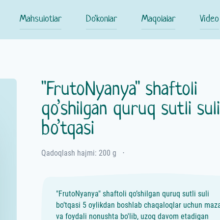
Mahsulotlar
Do'konlar
Maqolalar
Video
"FrutoNyanya" shaftoli
qo’shilgan quruq sutli suli
bo’tqasi
Qadoqlash hajmi: 200 g
⋅
"FrutoNyanya" shaftoli qo’shilgan quruq sutli suli
bo’tqasi 5 oylikdan boshlab chaqaloqlar uchun maza
va foydali nonushta bo'lib, uzoq davom etadigan