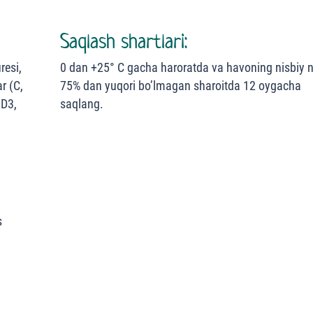
Saqlash shartlari:
resi,
0 dan +25° С gacha haroratda va havoning nisbiy 
ar (C,
75% dan yuqori bo’lmagan sharoitda 12 oygacha
 D3,
saqlang.
s