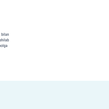
 bilan
xshilab
molga