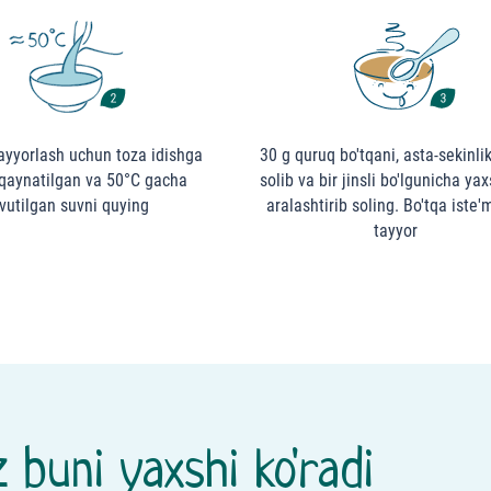
tayyorlash uchun toza idishga
30 g quruq bo'tqani, asta-sekinlik
qaynatilgan va 50°C gacha
solib va bir jinsli bo'lgunicha ya
vutilgan suvni quying
aralashtirib soling. Bo'tqa iste'
tayyor
 buni yaxshi ko'radi