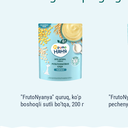
"FrutoNyanya" quruq, ko'p
"FrutoNy
boshoqli sutli bo’tqa, 200 г
pecheny