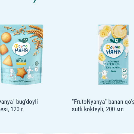
anya" bug'doyli
"FrutoNyanya" banan qo’
esi, 120 г
sutli kokteyli, 200 мл