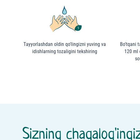
Тayyorlashdan oldin qo'lingizni yuving va
Bo'tqani 
idishlarning tozaligini tekshiring
120 ml 
so
Sizning chaqalog'ingiz