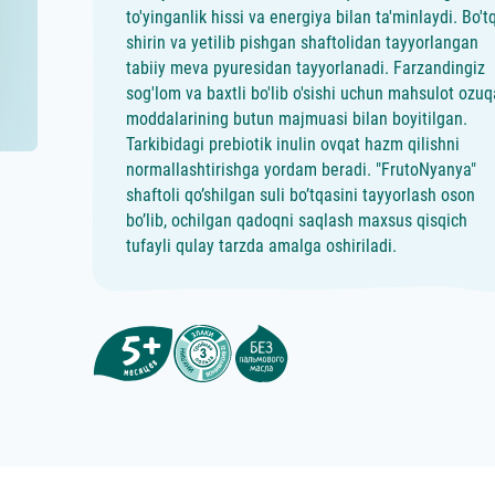
to'yinganlik hissi va energiya bilan ta'minlaydi. Bo't
shirin va yetilib pishgan shaftolidan tayyorlangan
tabiiy meva pyuresidan tayyorlanadi. Farzandingiz
sog'lom va baxtli bo'lib o'sishi uchun mahsulot ozuq
moddalarining butun majmuasi bilan boyitilgan.
Tarkibidagi prebiotik inulin ovqat hazm qilishni
normallashtirishga yordam beradi. "FrutoNyanya"
shaftoli qo’shilgan suli bo’tqasini tayyorlash oson
bo’lib, ochilgan qadoqni saqlash maxsus qisqich
tufayli qulay tarzda amalga oshiriladi.