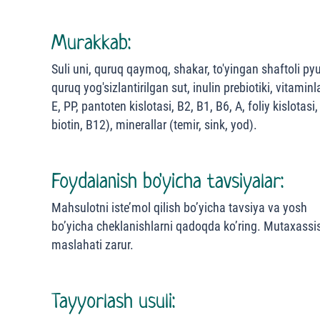
Murakkab:
Suli uni, quruq qaymoq, shakar, to'yingan shaftoli pyu
quruq yog'sizlantirilgan sut, inulin prebiotiki, vitaminl
E, PP, pantoten kislotasi, B2, B1, B6, A, foliy kislotasi,
biotin, B12), minerallar (temir, sink, yod).
Foydalanish bo'yicha tavsiyalar:
Mahsulotni iste’mol qilish bo’yicha tavsiya va yosh
bo’yicha cheklanishlarni qadoqda ko’ring. Mutaxassi
maslahati zarur.
Tayyorlash usuli: