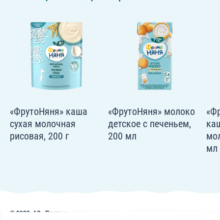
«ФрутоНяня» каша
«ФрутоНяня» молоко
«Ф
сухая молочная
детское с печеньем,
ка
рисовая, 200 г
200 мл
мол
мл
© 2022, АО «Прогресс»