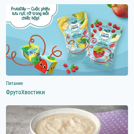
Питание
ФрутоХвостики