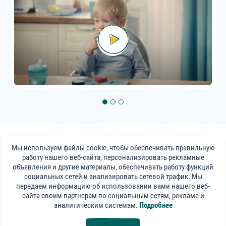
© 2022, АО «Прогресс»
Мы используем файлы cookie, чтобы обеспечивать правильную
Публикации, советы и видеоматериалы на сайте frutonyanya.uz
работу нашего веб-сайта, персонализировать рекламные
носят информативный характер. Консультации специалистов
объявления и другие материалы, обеспечивать работу функций
портала носят справочный характер и не могут заменить визит к
социальных сетей и анализировать сетевой трафик. Мы
вашему лечащему врачу.
передаем информацию об использовании вами нашего веб-
сайта своим партнерам по социальным сетям, рекламе и
«ФрутоНяня»
аналитическим системам.
Подробнее
в социальных сетях: