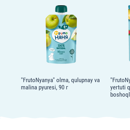
"FrutoNyanya" olma, qulupnay va
"FrutoN
malina pyuresi, 90 г
yertuti 
boshoqli