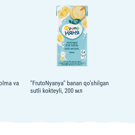
olma va
"FrutoNyanya" banan qo’shilgan
sutli kokteyli, 200 мл