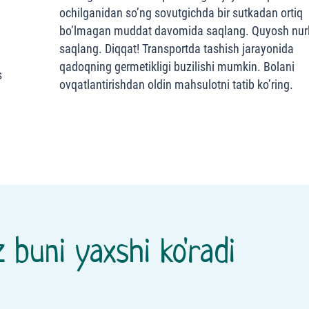
ochilganidan so’ng sovutgichda bir sutkadan ortiq
bo’lmagan muddat davomida saqlang. Quyosh nurl
saqlang. Diqqat! Transportda tashish jarayonida
qadoqning germetikligi buzilishi mumkin. Bolani
s
ovqatlantirishdan oldin mahsulotni tatib ko’ring.
 buni yaxshi ko'radi