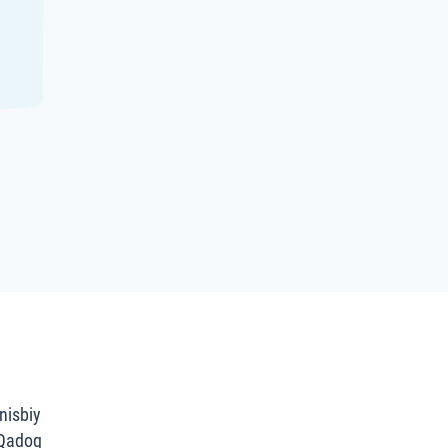
nisbiy
 Qadoq