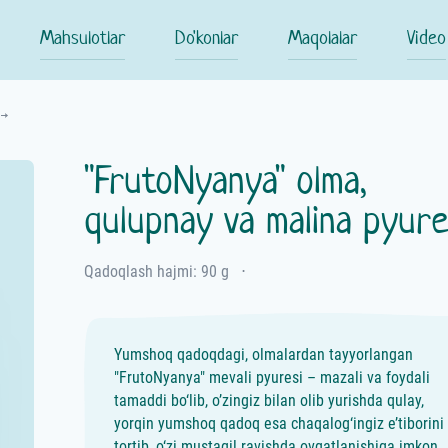
Mahsulotlar
Do'konlar
Maqolalar
Video
"FrutoNyanya" olma,
qulupnay va malina pyure
Qadoqlash hajmi: 90 g
⋅
Yumshoq qadoqdagi, olmalardan tayyorlangan
"FrutoNyanya" mevali pyuresi – mazali va foydali
tamaddi bo‘lib, o’zingiz bilan olib yurishda qulay,
yorqin yumshoq qadoq esa chaqalog‘ingiz e’tiborini
tortib, o‘zi mustaqil ravishda ovqatlanishiga imkon