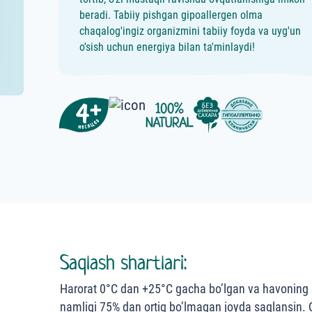
beradi. Tabiiy pishgan gipoallergen olma
chaqalog'ingiz organizmini tabiiy foyda va uyg'un
o'sish uchun energiya bilan ta'minlaydi!
Saqlash shartlari:
Harorat 0°С dan +25°С gacha bo’lgan va havoning 
namligi 75% dan ortiq bo’lmagan joyda saqlansin.