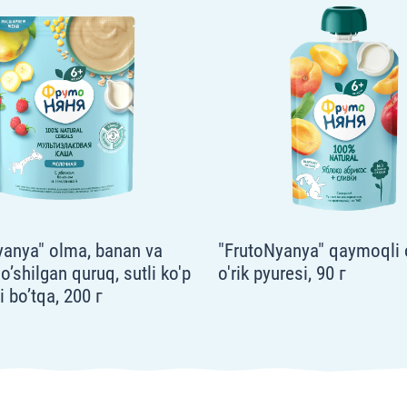
yanya" olma, banan va
"FrutoNyanya" qaymoqli 
qo’shilgan quruq, sutli ko'p
o'rik pyuresi, 90 г
 bo’tqa, 200 г