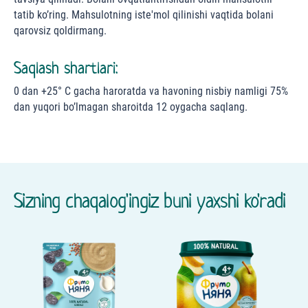
tatib ko’ring. Mahsulotning iste'mol qilinishi vaqtida bolani
qarovsiz qoldirmang.
Saqlash shartlari:
0 dan +25° С gacha haroratda va havoning nisbiy namligi 75%
dan yuqori bo’lmagan sharoitda 12 oygacha saqlang.
Sizning chaqalog'ingiz buni yaxshi ko'radi