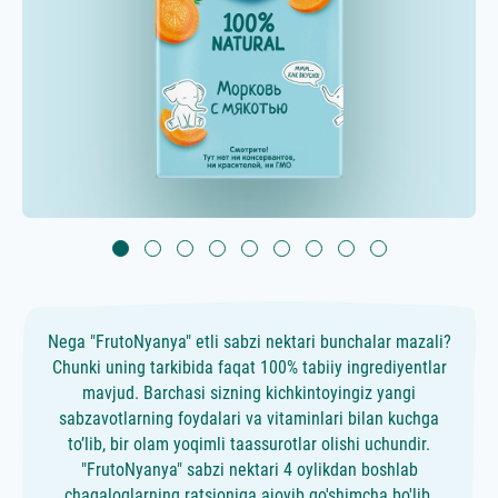
Nega "FrutoNyanya" etli sabzi nektari bunchalar mazali?
Chunki uning tarkibida faqat 100% tabiiy ingrediyentlar
mavjud. Barchasi sizning kichkintoyingiz yangi
sabzavotlarning foydalari va vitaminlari bilan kuchga
to’lib, bir olam yoqimli taassurotlar olishi uchundir.
"FrutoNyanya" sabzi nektari 4 oylikdan boshlab
chaqaloqlarning ratsioniga ajoyib qo'shimcha bo'lib,