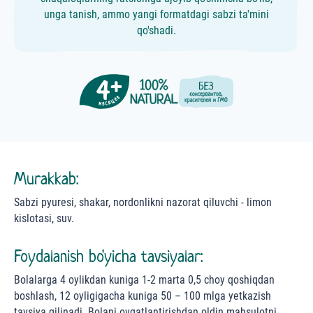
unga tanish, ammo yangi formatdagi sabzi ta'mini
qo'shadi.
Murakkab:
Sabzi pyuresi, shakar, nordonlikni nazorat qiluvchi - limon
kislotasi, suv.
Foydalanish bo'yicha tavsiyalar:
Bolalarga 4 oylikdan kuniga 1-2 marta 0,5 choy qoshiqdan
boshlash, 12 oyligigacha kuniga 50 – 100 mlga yetkazish
tavsiya qilinadi. Bolani ovqatlantirishdan oldin mahsulotni