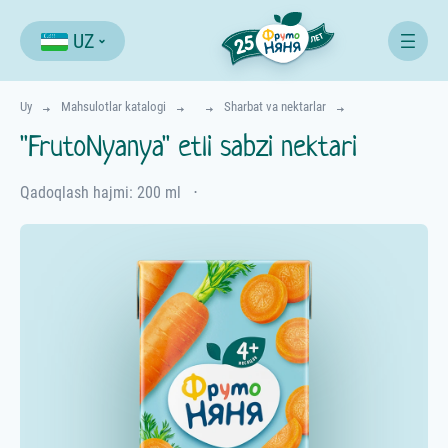
UZ
Uy
Mahsulotlar katalogi
Sharbat va nektarlar
"FrutoNyanya" etli sabzi nektari
Qadoqlash hajmi: 200 ml
⋅