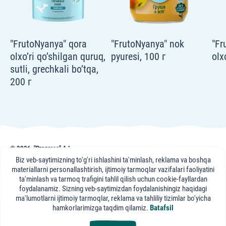
"FrutoNyanya" qora
"FrutoNyanya" nok
"Fr
olxo’ri qo’shilgan quruq,
pyuresi, 100 г
olx
sutli, grechkali bo’tqa,
200 г
© 2026, "Progress" AJ
frutonyanya.uz sahifasidagi nashr, maslahat va videomateriallar axborot uchun
Biz veb-saytimizning to'g'ri ishlashini ta'minlash, reklama va boshqa
keltirilgan. Portal mutaxassislari maslahati axborot xususiyatiga ega bo'lib,
materiallarni personallashtirish, ijtimoiy tarmoqlar vazifalari faoliyatini
sizning davolovchi shifokoringizga tashrifning o'rnini bosa olmaydi.
ta'minlash va tarmoq trafigini tahlil qilish uchun cookie-fayllardan
foydalanamiz. Sizning veb-saytimizdan foydalanishingiz haqidagi
"FrutoNyanya"
ma'lumotlarni ijtimoiy tarmoqlar, reklama va tahliliy tizimlar bo'yicha
ijtimoiy tarmoqlarda:
hamkorlarimizga taqdim qilamiz.
Batafsil
export@progressfood.ru