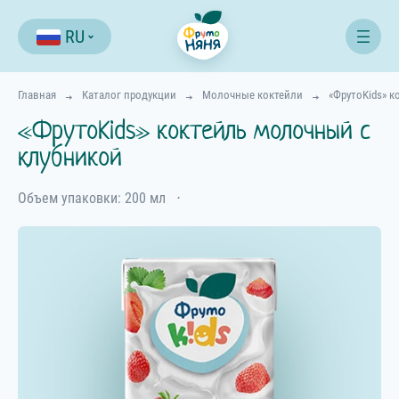
RU
Главная
Каталог продукции
Молочные коктейли
«ФрутоKids» к
«ФрутоKids» коктейль молочный с
клубникой
Объем упаковки: 200 мл
⋅