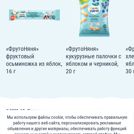
«ФрутоНяня»
«ФрутоНяня»
«Ф
фруктовый
кукурузные палочки с
хл
осьминожка из яблок,
яблоком и черникой,
ябл
16 г
20 г
30 
© 2022, АО «Прогресс»
Публикации, советы и видеоматериалы на сайте frutonyanya.uz носят
Мы используем файлы cookie, чтобы обеспечивать правильную
информативный характер. Консультации специалистов портала носят
работу нашего веб-сайта, персонализировать рекламные
справочный характер и не могут заменить визит к вашему лечащему
объявления и другие материалы, обеспечивать работу функций
врачу.