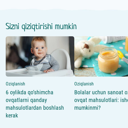
Sizni qiziqtirishi mumkin
Oziqlanish
Oziqlanish
6 oylikda qo’shimcha
Bolalar uchun sanoat o
ovqatlarni qanday
ovqat mahsulotlari: is
mahsulotlardan boshlash
mumkinmi?
kerak