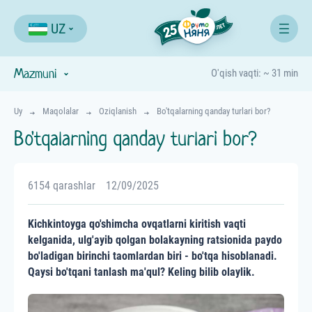
UZ
Mazmuni
O'qish vaqti: ~ 31 min
Uy
Maqolalar
Oziqlanish
Bo'tqalarning qanday turlari bor?
Bo'tqalarning qanday turlari bor?
6154 qarashlar
12/09/2025
Kichkintoyga qo'shimcha ovqatlarni kiritish vaqti
kelganida, ulg'ayib qolgan bolakayning ratsionida paydo
bo'ladigan birinchi taomlardan biri - bo'tqa hisoblanadi.
Qaysi bo'tqani tanlash ma'qul? Keling bilib olaylik.