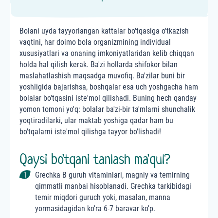
Bolani uyda tayyorlangan kattalar bo'tqasiga o'tkazish
vaqtini, har doimo bola organizmining individual
xususiyatlari va onaning imkoniyatlaridan kelib chiqqan
holda hal qilish kerak. Ba'zi hollarda shifokor bilan
maslahatlashish maqsadga muvofiq. Ba'zilar buni bir
yoshligida bajarishsa, boshqalar esa uch yoshgacha ham
bolalar bo'tqasini iste'mol qilishadi. Buning hech qanday
yomon tomoni yo'q: bolalar ba'zi-bir ta'mlarni shunchalik
yoqtiradilarki, ular maktab yoshiga qadar ham bu
bo'tqalarni iste'mol qilishga tayyor bo'lishadi!
Qaysi bo'tqani tanlash ma'qul?
Grechka B guruh vitaminlari, magniy va temirning
qimmatli manbai hisoblanadi. Grechka tarkibidagi
temir miqdori guruch yoki, masalan, manna
yormasidagidan ko'ra 6-7 baravar ko'p.