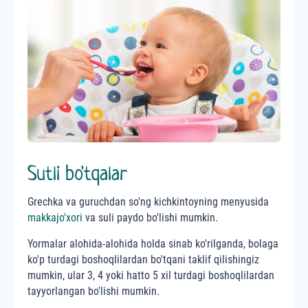
Sutli bo'tqalar
Grechka va guruchdan so'ng kichkintoyning menyusida
makkajo'xori
va suli paydo bo'lishi mumkin.
Yormalar alohida-alohida holda sinab ko'rilganda, bolaga
ko'p turdagi boshoqlilardan bo'tqani taklif qilishingiz
mumkin, ular 3, 4 yoki hatto 5 xil turdagi boshoqlilardan
tayyorlangan bo'lishi mumkin.