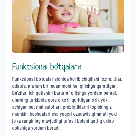
Funktsional bo'tqalarи
Funktsional bo'tqalar alohida ko'rib chiqilishi lozim. Ular,
odatda, ma'lum bir muammoni hal qilishga qaratilgan.
Ba'zilari ich qotishini bartaraf qilishga yordam beradi,
ularning tarkibida qora olxo'ri, quritilgan o'rik yoki
achigan sut mahsulotlari, prebiotiklarni topishingiz
mumkin, boshqalari esa yuqori ozuqaviy qimmati yoki
jo'ka rangining mavjudligi tufayli bolani qattiq uxlab
qolishiga yordam beradi.