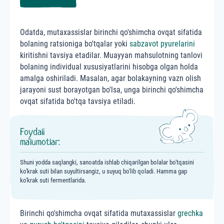
Odatda, mutaxassislar birinchi qo'shimcha ovqat sifatida
bolaning ratsioniga bo'tqalar yoki
sabzavot pyurelarini
kiritishni tavsiya etadilar. Muayyan mahsulotning tanlovi
bolaning individual xususiyatlarini hisobga olgan holda
amalga oshiriladi. Masalan, agar bolakayning vazn olish
jarayoni sust borayotgan bo'lsa, unga birinchi qo'shimcha
ovqat sifatida bo'tqa tavsiya etiladi.
Foydali
ma'lumotlar:
Shuni yodda saqlangki, sanoatda ishlab chiqarilgan bolalar bo'tqasini
ko'krak suti bilan suyultirsangiz, u suyuq bo'lib qoladi. Hamma gap
ko'krak suti fermentlarida.
Birinchi qo'shimcha ovqat sifatida mutaxassislar
grechka