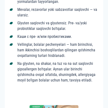
yormalardan tayyorlangan.
Mevalar, rezavorlar yoki sabzavotlar saqlovchi — va
ularsiz.
Glyuten saqlovchi va glyutensiz. Pre- va/yoki
probiotiklar saqlovchi bo'tqalar.
Каши с пре- и/или пробиотиками.
Vellinglar, bolalar pechenyelari — ham birinchisi,
ham ikkinchisi boshoqlilardan qilingan qo'shimcha
ovqatlarning turlari hisblanadi.
Na glyuten, na shakar, na tuz va na sut saqlovchi
gipoallergen bo'tqalar. Aynan ular birinchi
qo'shimcha ovqat sifatida, shuningdek, allergiyaga
moyil bo'lgan bolalar uchun ham, tavsiya etiladi.