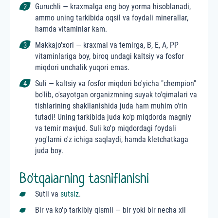
Guruchli — kraxmalga eng boy yorma hisoblanadi,
ammo uning tarkibida oqsil va foydali minerallar,
hamda vitaminlar kam.
Makkajo'xori — kraxmal va temirga, B, E, A, PP
vitaminlariga boy, biroq undagi kaltsiy va fosfor
miqdori unchalik yuqori emas.
Suli — kaltsiy va fosfor miqdori bo'yicha "chempion"
bo'lib, o'sayotgan organizmning suyak to'qimalari va
tishlarining shakllanishida juda ham muhim o'rin
tutadi! Uning tarkibida juda ko'p miqdorda magniy
va temir mavjud. Suli ko'p miqdordagi foydali
yog'larni o'z ichiga saqlaydi, hamda kletchatkaga
juda boy.
Bo'tqalarning tasniflanishi
Sutli va
sutsiz
.
Bir va ko'p tarkibiy qismli — bir yoki bir necha xil