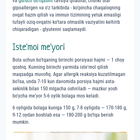
va
guruch bo'tqasini
tavsiya qiladilar, chunki ular
gipoallergen va o'z tarkibida - ko'pincha chaqaloqning
ovqat hazm qilish va immun tizimining yetuk emasligi
tufayli oziq-ovqatni ko'tara olmaslik vaziyatini keltirib
chiqaradigan - glyutenni saqlamaydi.
Iste'mol me'yori
Bola uchun bo'tqaning birinchi porsiyasi hajmi — 1 choy
qoshiq. Kunning birinchi yarmida iste'mol qilish
maqsadga muvofiq. Agar allergik reaksiya kuzatilmagan
bo'lsa, unda 7-10 kun davomida porsiya hajmi asta-
sekinlik bilan 150 mlgacha oshiriladi — mazkur yosh
bo'ycha me'yor 5-6 oylik bolaga mos keladi.
6 oyligida bolaga kuniga 150 g, 7-8 oyligida — 170-180 g,
9-12 oydan boshlab esa — 180-200 g bo'tqa berish
mumkin.