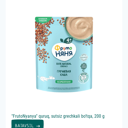
"FrutoNyanya" quruq, sutsiz grechkali bo’tqa, 200 g
Каша 
BATAVSIL
BAT