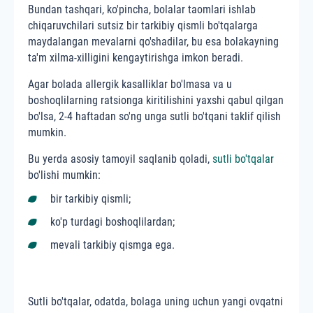
Bundan tashqari, ko'pincha, bolalar taomlari ishlab
chiqaruvchilari sutsiz bir tarkibiy qismli bo'tqalarga
maydalangan mevalarni qo'shadilar, bu esa bolakayning
ta'm xilma-xilligini kengaytirishga imkon beradi.
Agar bolada allergik kasalliklar bo'lmasa va u
boshoqlilarning ratsionga kiritilishini yaxshi qabul qilgan
bo'lsa, 2-4 haftadan so'ng unga sutli bo'tqani taklif qilish
mumkin.
Bu yerda asosiy tamoyil saqlanib qoladi,
sutli bo'tqalar
bo'lishi mumkin:
bir tarkibiy qismli;
ko'p turdagi boshoqlilardan;
mevali tarkibiy qismga ega.
Sutli bo'tqalar, odatda, bolaga uning uchun yangi ovqatni