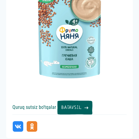
Quruq sutsiz bo’tqalar
Сухие
BATAVSIL