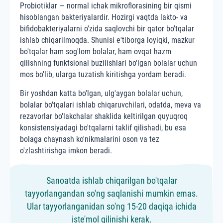
Probiotiklar — normal ichak mikroflorasining bir qismi
hisoblangan bakteriyalardir. Hozirgi vaqtda lakto- va
bifidobakteriyalarni o'zida saqlovchi bir qator bo'tqalar
ishlab chiqarilmoqda. Shunisi e'tiborga loyiqki, mazkur
bo'tqalar ham sog'lom bolalar, ham ovqat hazm
qilishning funktsional buzilishlari bo'lgan bolalar uchun
mos bo'lib, ularga tuzatish kiritishga yordam beradi.
Bir yoshdan katta bo'lgan, ulg'aygan bolalar uchun,
bolalar bo'tqalari ishlab chiqaruvchilari, odatda, meva va
rezavorlar bo'lakchalar shaklida keltirilgan quyuqroq
konsistensiyadagi bo'tqalarni taklif qilishadi, bu esa
bolaga chaynash ko'nikmalarini oson va tez
o'zlashtirishga imkon beradi.
Sanoatda ishlab chiqarilgan bo'tqalar
tayyorlangandan so'ng saqlanishi mumkin emas.
Ular tayyorlanganidan so'ng 15-20 daqiqa ichida
iste'mol qilinishi kerak.