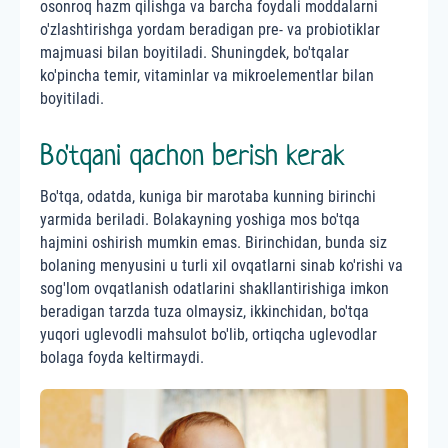
osonroq hazm qilishga va barcha foydali moddalarni
o'zlashtirishga yordam beradigan pre- va probiotiklar
majmuasi bilan boyitiladi. Shuningdek, bo'tqalar
ko'pincha temir, vitaminlar va mikroelementlar bilan
boyitiladi.
Bo'tqani qachon berish kerak
Bo'tqa, odatda, kuniga bir marotaba kunning birinchi
yarmida beriladi. Bolakayning yoshiga mos bo'tqa
hajmini oshirish mumkin emas. Birinchidan, bunda siz
bolaning menyusini u turli xil ovqatlarni sinab ko'rishi va
sog'lom ovqatlanish odatlarini shakllantirishiga imkon
beradigan tarzda tuza olmaysiz, ikkinchidan, bo'tqa
yuqori uglevodli mahsulot bo'lib, ortiqcha uglevodlar
bolaga foyda keltirmaydi.