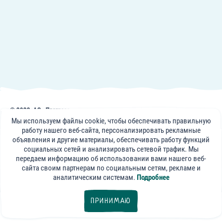
7-9 месяцев
10-12 месяцев
1-2 года
2-3 года
3+ лет
© 2022, АО «Прогресс»
Публикации, советы и видеоматериалы на сайте frutonyanya.uz носят
Мы используем файлы cookie, чтобы обеспечивать правильную
информативный характер. Консультации специалистов портала носят
работу нашего веб-сайта, персонализировать рекламные
справочный характер и не могут заменить визит к вашему лечащему
объявления и другие материалы, обеспечивать работу функций
врачу.
социальных сетей и анализировать сетевой трафик. Мы
передаем информацию об использовании вами нашего веб-
«ФрутоНяня»
сайта своим партнерам по социальным сетям, рекламе и
в социальных сетях:
аналитическим системам.
Подробнее
export@progressfood.ru
ПРИНИМАЮ
Все статьи