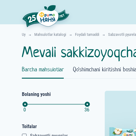
Uy
Mahsulotlar katalogi
Foydali tamaddi
Sabzavotli pyurela
Mevali sakkizoyoqch
Barcha mahsulotlar
Qo'shimchani kiritishni boshl
Bolaning yoshi
0
36
Toifalar
Sabzavotli pyurelar