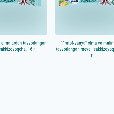
 olmalardan tayyorlangan
"FrutoNyanya" olma va mali
sakkizoyoqcha, 16 г
tayyorlangan mevali sakkizoyoq
г