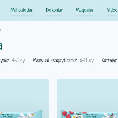
Mahsulotlar
Do'konlar
Maqolalar
Video
r
a
aymiz
⋅ 4-5 oy
Menyuni kengaytiramiz
⋅ 6-11 oy
Kattalar