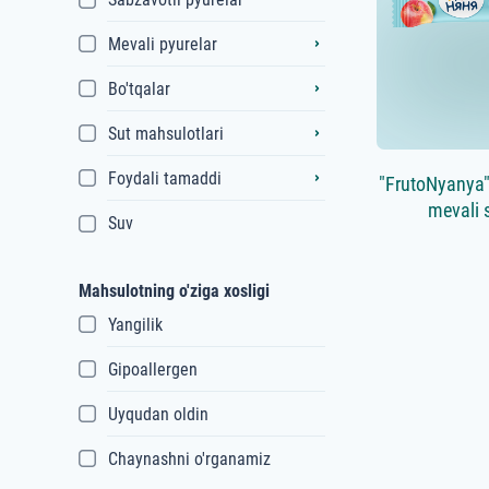
Mevali pyurelar
Bo'tqalar
Sut mahsulotlari
Foydali tamaddi
"FrutoNyanya"
mevali 
Suv
Mahsulotning o'ziga xosligi
Yangilik
Gipoallergen
Uyqudan oldin
Chaynashni o'rganamiz