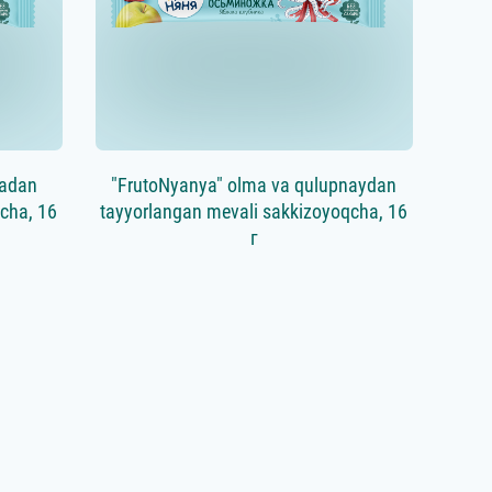
nadan
"FrutoNyanya" olma va qulupnaydan
cha, 16
tayyorlangan mevali sakkizoyoqcha, 16
г