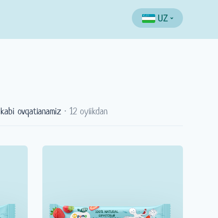
UZ
 kabi ovqatlanamiz
⋅ 12 oylikdan