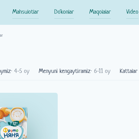
Mahsulotlar
Do'konlar
Maqolalar
Video
ar
aymiz
⋅ 4-5 oy
Menyuni kengaytiramiz
⋅ 6-11 oy
Kattalar