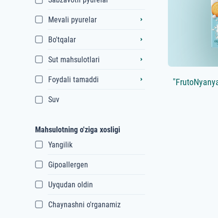
Mevali pyurelar
Bo'tqalar
Sut mahsulotlari
Foydali tamaddi
"FrutoNyanya"
Suv
Mahsulotning o'ziga xosligi
Yangilik
Gipoallergen
Uyqudan oldin
Chaynashni o'rganamiz