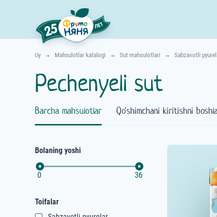
Uy
Mahsulotlar katalogi
Sut mahsulotlari
Sabzavotli pyurel
Pechenyeli sut
Barcha mahsulotlar
Qo'shimchani kiritishni boshl
Bolaning yoshi
0
36
Toifalar
Sabzavotli pyurelar