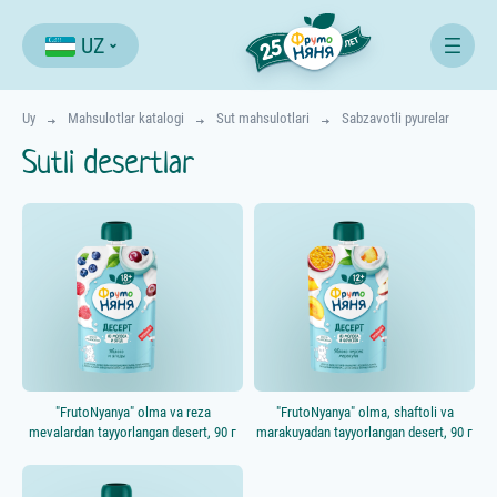
UZ
Uy
Mahsulotlar katalogi
Sut mahsulotlari
Sabzavotli pyurelar
Sutli desertlar
Все продукты
Начинаем прикорм
⋅ 4-5 мес.
Расширяем меню
⋅ 4-12 мес.
Едим как взрослые
⋅ с 12 мес.
Возраст ребёнка, мес.
"FrutoNyanya" olma va reza
"FrutoNyanya" olma, shaftoli va
mevalardan tayyorlangan desert, 90 г
marakuyadan tayyorlangan desert, 90 г
Категории