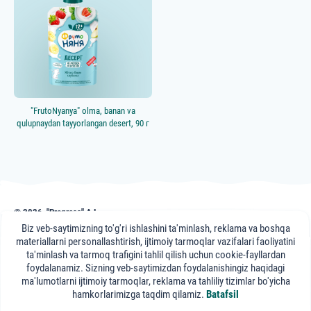
Особенность продукта
Новинка
Гипоаллергенный
Перед сном
Учимся жевать
"FrutoNyanya" olma, banan va
qulupnaydan tayyorlangan desert, 90 г
© 2026, "Progress" AJ
frutonyanya.uz sahifasidagi nashr, maslahat va videomateriallar axborot uchun
Biz veb-saytimizning to'g'ri ishlashini ta'minlash, reklama va boshqa
keltirilgan. Portal mutaxassislari maslahati axborot xususiyatiga ega bo'lib,
materiallarni personallashtirish, ijtimoiy tarmoqlar vazifalari faoliyatini
sizning davolovchi shifokoringizga tashrifning o'rnini bosa olmaydi.
ta'minlash va tarmoq trafigini tahlil qilish uchun cookie-fayllardan
foydalanamiz. Sizning veb-saytimizdan foydalanishingiz haqidagi
"FrutoNyanya"
ma'lumotlarni ijtimoiy tarmoqlar, reklama va tahliliy tizimlar bo'yicha
ijtimoiy tarmoqlarda:
hamkorlarimizga taqdim qilamiz.
Batafsil