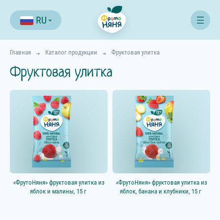
RU
Главная
Каталог продукции
Фруктовая улитка
Фруктовая улитка
Фильтр
«ФрутоНяня» фруктовая улитка из
«ФрутоНяня» фруктовая улитка из
яблок и малины, 15 г
яблок, банана и клубники, 15 г