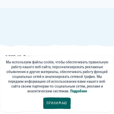
© 2022, АО «Прогресс»
Публикации, советы и видеоматериалы на сайте frutonyanya.uz носят
Мы используем файлы cookie, чтобы обеспечивать правильную
информативный характер. Консультации специалистов портала носят
работу нашего веб-сайта, персонализировать рекламные
справочный характер и не могут заменить визит к вашему лечащему
объявления и другие материалы, обеспечивать работу функций
врачу.
социальных сетей и анализировать сетевой трафик. Мы
передаем информацию об использовании вами нашего веб-
«ФрутоНяня»
сайта своим партнерам по социальным сетям, рекламе и
в социальных сетях:
аналитическим системам.
Подробнее
export@progressfood.ru
ПРИНИМАЮ