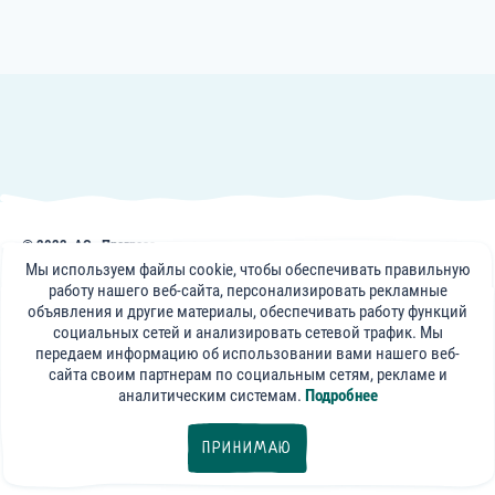
© 2022, АО «Прогресс»
Публикации, советы и видеоматериалы на сайте frutonyanya.uz носят
Мы используем файлы cookie, чтобы обеспечивать правильную
информативный характер. Консультации специалистов портала носят
работу нашего веб-сайта, персонализировать рекламные
справочный характер и не могут заменить визит к вашему лечащему
объявления и другие материалы, обеспечивать работу функций
врачу.
социальных сетей и анализировать сетевой трафик. Мы
передаем информацию об использовании вами нашего веб-
«ФрутоНяня»
сайта своим партнерам по социальным сетям, рекламе и
в социальных сетях:
аналитическим системам.
Подробнее
export@progressfood.ru
ПРИНИМАЮ