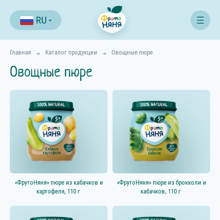
RU
Главная
Каталог продукции
Овощные пюре
Овощные пюре
Фильтр
«ФрутоНяня» пюре из кабачков и
«ФрутоНяня» пюре из брокколи и
картофеля, 110 г
кабачков, 110 г