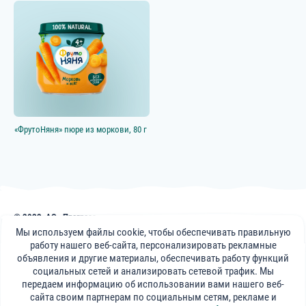
«ФрутоНяня» пюре из моркови, 80 г
© 2022, АО «Прогресс»
Публикации, советы и видеоматериалы на сайте frutonyanya.uz носят
Мы используем файлы cookie, чтобы обеспечивать правильную
информативный характер. Консультации специалистов портала носят
работу нашего веб-сайта, персонализировать рекламные
справочный характер и не могут заменить визит к вашему лечащему
объявления и другие материалы, обеспечивать работу функций
врачу.
социальных сетей и анализировать сетевой трафик. Мы
передаем информацию об использовании вами нашего веб-
«ФрутоНяня»
сайта своим партнерам по социальным сетям, рекламе и
в социальных сетях: