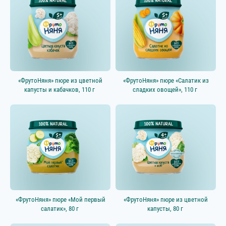
«ФрутоНяня» пюре из цветной
«ФрутоНяня» пюре «Салатик из
капусты и кабачков, 110 г
сладких овощей», 110 г
«ФрутоНяня» пюре «Мой первый
«ФрутоНяня» пюре из цветной
салатик», 80 г
капусты, 80 г