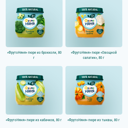
«ФрутоНяня» пюре из брокколи, 80
«ФрутоНяня» пюре «Овощной
г
салатик», 80 г
«ФрутоНяня» пюре из кабачков, 80 г
«ФрутоНяня» пюре из тыквы, 80 г