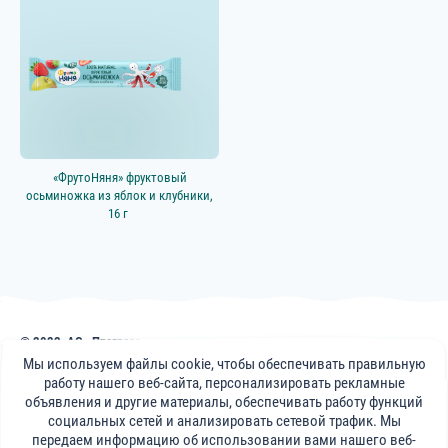
«ФрутоНяня» фруктовый
осьминожка из яблок и клубники,
16 г
© 2022, АО «Прогресс»
Публикации, советы и видеоматериалы на сайте frutonyanya.uz носят
Мы используем файлы cookie, чтобы обеспечивать правильную
информативный характер. Консультации специалистов портала носят
работу нашего веб-сайта, персонализировать рекламные
справочный характер и не могут заменить визит к вашему лечащему
объявления и другие материалы, обеспечивать работу функций
врачу.
социальных сетей и анализировать сетевой трафик. Мы
передаем информацию об использовании вами нашего веб-