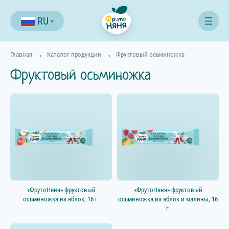
RU
Главная
Каталог продукции
Фруктовый осьминожка
Фруктовый осьминожка
Фильтр
«ФрутоНяня» фруктовый
«ФрутоНяня» фруктовый
осьминожка из яблок, 16 г
осьминожка из яблок и малины, 16
г